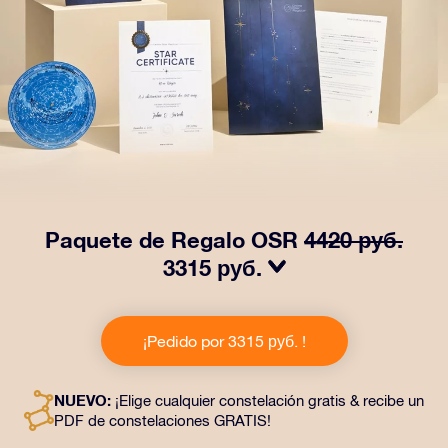
Paquete de Regalo OSR
4420 руб.
3315 руб.
¡Haz brillar sus ojos con nuestro Paquete de regalo
OSR! Este regalo incluye un bonito sobre y documentos
¡Pedido por 3315 руб. !
personalizados enviados a la dirección que elijas,
además de documentos digitales y el uso gratuito de
nuestras aplicaciones. Es una forma mágica de
NUEVO:
¡Elige cualquier constelación gratis & recibe un
obsequiar un regalo eterno a amigos y seres queridos.
PDF de constelaciones GRATIS!