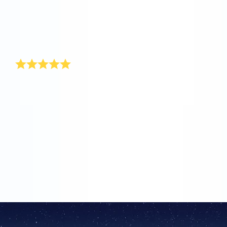
registrar una estrella en el Online Star Register® es
que puedes enviar fácilmente el regalo de San
Valentín a la dirección que desees. He puesto su
nombre al regalo de San Valentín y naturalmente le he
escrito un mensaje personal.
San Valentin
Pues no lo eh recibido aun porque lo acabo de pedir
para el dia 14, pero me parece un regalo perfecto y
original espero que le guste mucho porque ami me
encantaria tener una estrella cn mi nombre es un
bonito regalo y para toda la vida, que ya mismo se
hacerca el dia delos enamorados y tengo muchas
ganas de verle la carita que se le quedara cuando lo
reciba mi marido. Gracias por facilitar una estrella a
mucha gente.