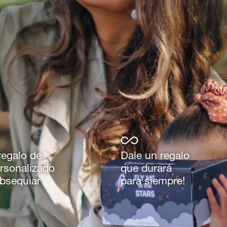
regalo de
Dale un regalo
rsonalizado
que durará
obsequiar
para siempre!