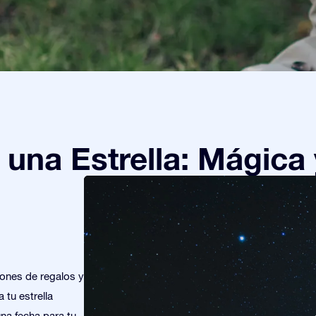
una Estrella: Mágica 
iones de regalos y
 tu estrella
una fecha para tu