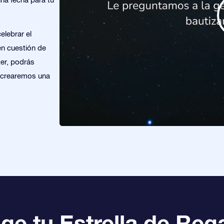
elebrar el
en cuestión de
ter, podrás
y crearemos una
ige tu Estrella de Reg