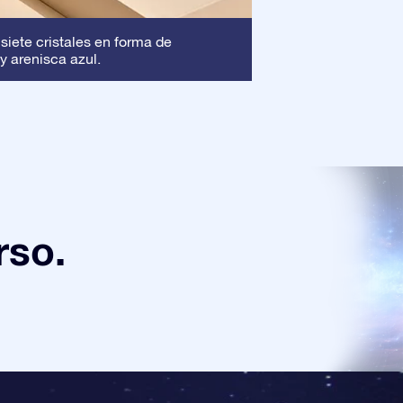
Marco
 siete cristales en forma de
: Este marc
y arenisca azul.
asegura que tu pre
rso.