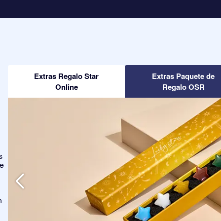
Extras Regalo Star
Extras Paquete de
Online
Regalo OSR
s
ge
n