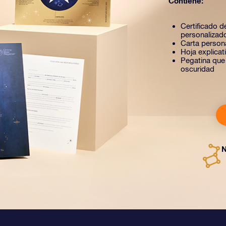
Contiene:
Certificado de
personalizad
Carta person
Hoja explica
Pegatina que b
oscuridad