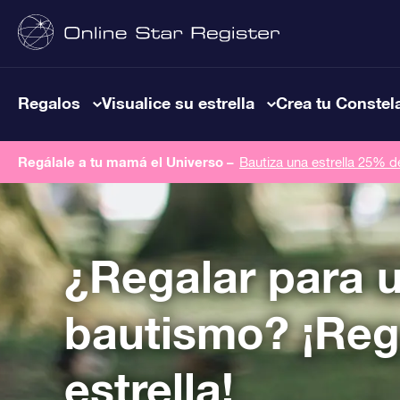
Regalos
Visualice su estrella
Crea tu Constel
Regálale a tu mamá el Universo –
Bautiza una estrella 25% 
¿Regalar para 
bautismo? ¡Reg
estrella!