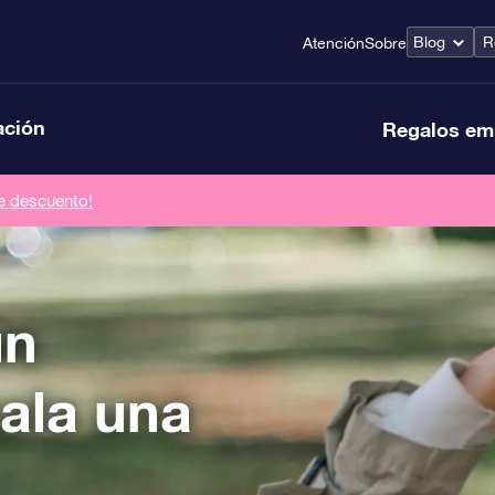
Blog
R
Atención
Sobre
ación
Regalos em
de descuento!
un
ala una