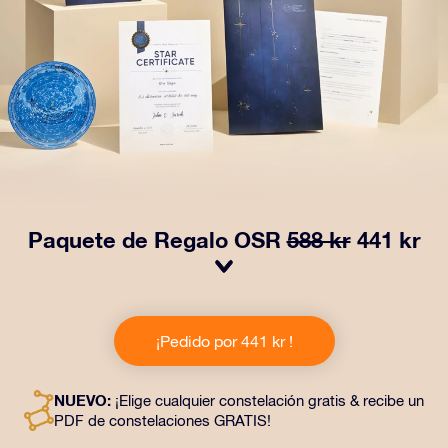
Paquete de Regalo OSR
588 kr
441 kr
¡Haz brillar sus ojos con nuestro Paquete de regalo
OSR! Este regalo incluye un bonito sobre y documentos
¡Pedido por 441 kr !
personalizados enviados a la dirección que elijas,
además de documentos digitales y el uso gratuito de
nuestras aplicaciones. Es una forma mágica de
NUEVO:
¡Elige cualquier constelación gratis & recibe un
obsequiar un regalo eterno a amigos y seres queridos.
PDF de constelaciones GRATIS!