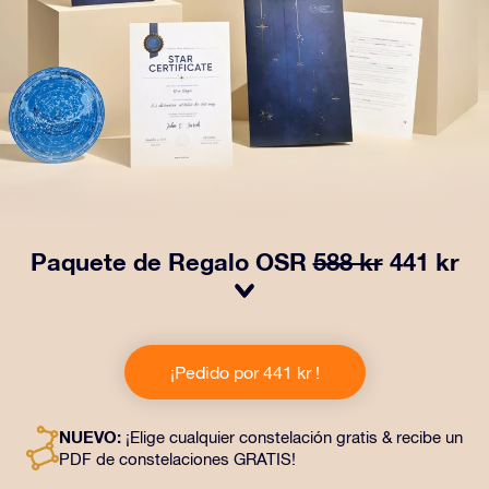
Paquete de Regalo OSR
588 kr
441 kr
¡Haz brillar sus ojos con nuestro Paquete de regalo
OSR! Este regalo incluye un bonito sobre y documentos
¡Pedido por 441 kr !
personalizados enviados a la dirección que elijas,
además de documentos digitales y el uso gratuito de
nuestras aplicaciones. Es una forma mágica de
NUEVO:
¡Elige cualquier constelación gratis & recibe un
obsequiar un regalo eterno a amigos y seres queridos.
PDF de constelaciones GRATIS!