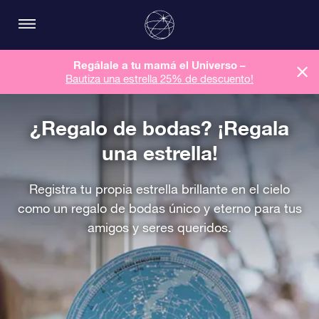
Regálale a tu mamá el Universo –
Bautiza una estrella 25% de descuento!
¿Regalo de bodas? ¡Regala
una estrella!
Registra tu propia estrella brillante en el cielo
como un regalo de bodas único y eterno para tus
amigos y seres queridos.