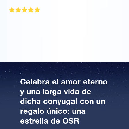
El momento mas feliz de mi vida
Solo decir que gracias a !!Regala una estrella!! Me
casooooooooooooooo le pedi matrimonio con una
estrella y un anillo y a sido todo un momentazo.
Gracias!
Celebra el amor eterno
y una larga vida de
dicha conyugal con un
regalo único: una
estrella de OSR