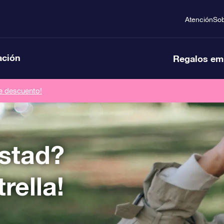
Atención
So
ación
Regalos em
de descuento!
stad?
rella!