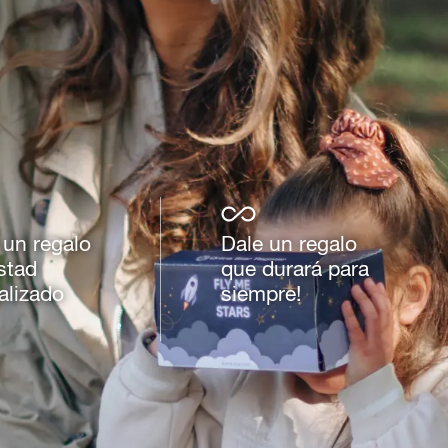
 un regalo
Dale un regalo
stad
que durará para
alizado
siempre!