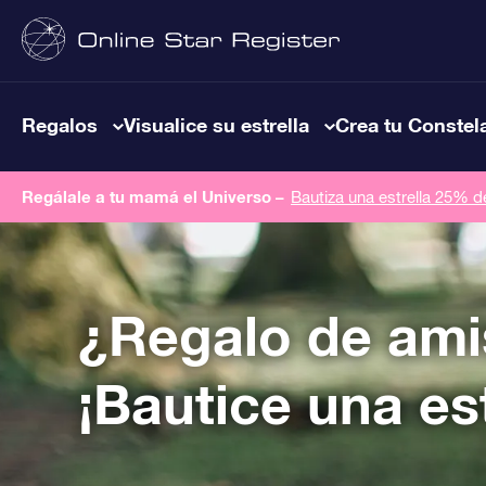
Regalos
Visualice su estrella
Crea tu Constel
Regálale a tu mamá el Universo –
Bautiza una estrella 25% 
¿Regalo de ami
¡Bautice una est