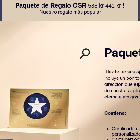
Paquete de Regalo OSR
!
588 kr
441 kr
Nuestro regalo más popular
Paque
¡Haz brillar sus
incluye un bonit
dirección que el
de nuestras apli
eterno a amigos 
Contiene:
Certificado de
personalizad
Carta person