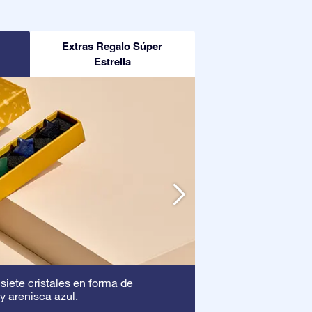
Extras Regalo Súper
Estrella
Marco
 siete cristales en forma de
: Este marc
y arenisca azul.
asegura que tu pre