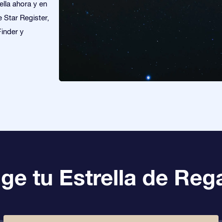
lla ahora y en
e Star Register,
Finder y
ige tu Estrella de Reg