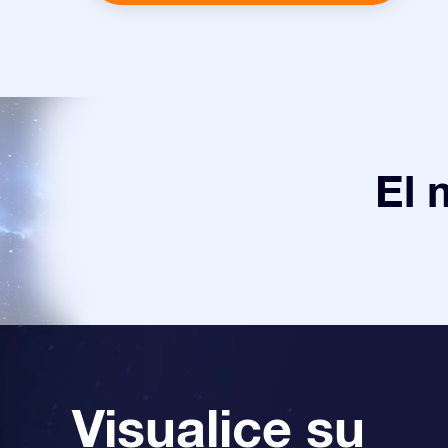
El 
Visualice su