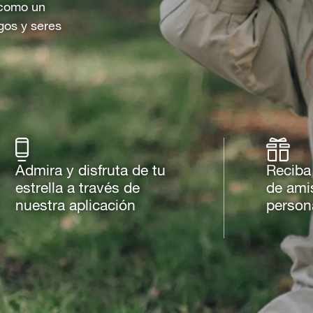
o como un
gos y seres
Admira y disfruta de tu
Reciba
estrella a través de
de ami
nuestra aplicación
person