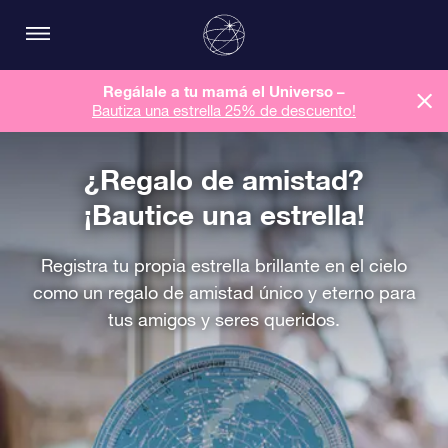
Regálale a tu mamá el Universo –
Bautiza una estrella 25% de descuento!
¿Regalo de amistad?
¡Bautice una estrella!
Registra tu propia estrella brillante en el cielo
como un regalo de amistad único y eterno para
tus amigos y seres queridos.