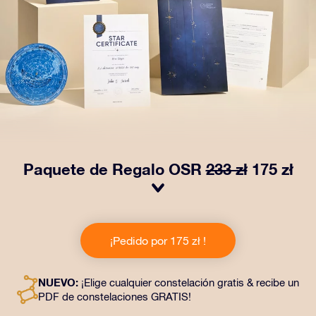
Paquete de Regalo OSR
233 zł
175 zł
¡Haz brillar sus ojos con nuestro Paquete de regalo
OSR! Este regalo incluye un bonito sobre y documentos
¡Pedido por 175 zł !
personalizados enviados a la dirección que elijas,
además de documentos digitales y el uso gratuito de
nuestras aplicaciones. Es una forma mágica de
NUEVO:
¡Elige cualquier constelación gratis & recibe un
obsequiar un regalo eterno a amigos y seres queridos.
PDF de constelaciones GRATIS!