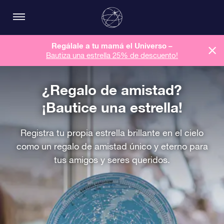
Regálale a tu mamá el Universo –
Bautiza una estrella 25% de descuento!
¿Regalo de amistad?
¡Bautice una estrella!
Registra tu propia estrella brillante en el cielo
como un regalo de amistad único y eterno para
tus amigos y seres queridos.