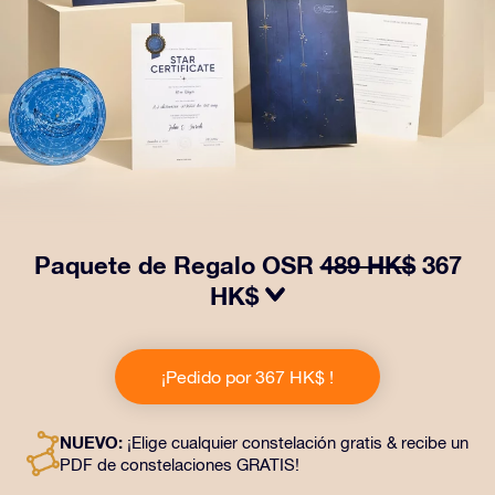
Paquete de Regalo OSR
489 HK$
367
HK$
¡Haz brillar sus ojos con nuestro Paquete de regalo
OSR! Este regalo incluye un bonito sobre y documentos
¡Pedido por 367 HK$ !
personalizados enviados a la dirección que elijas,
además de documentos digitales y el uso gratuito de
nuestras aplicaciones. Es una forma mágica de
NUEVO:
¡Elige cualquier constelación gratis & recibe un
obsequiar un regalo eterno a amigos y seres queridos.
PDF de constelaciones GRATIS!