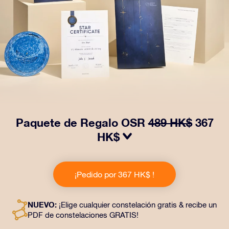
Paquete de Regalo OSR
489 HK$
367
HK$
¡Haz brillar sus ojos con nuestro Paquete de regalo
OSR! Este regalo incluye un bonito sobre y documentos
¡Pedido por 367 HK$ !
personalizados enviados a la dirección que elijas,
además de documentos digitales y el uso gratuito de
nuestras aplicaciones. Es una forma mágica de
NUEVO:
¡Elige cualquier constelación gratis & recibe un
obsequiar un regalo eterno a amigos y seres queridos.
PDF de constelaciones GRATIS!