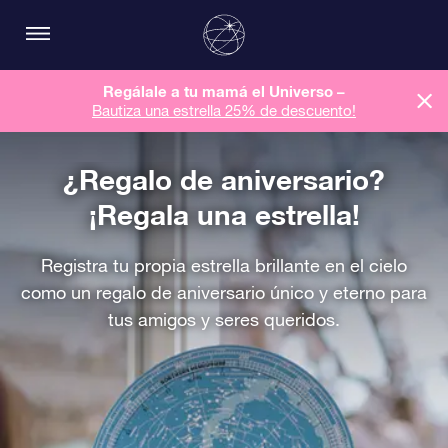
Regálale a tu mamá el Universo –
Bautiza una estrella 25% de descuento!
¿Regalo de aniversario?
¡Regala una estrella!
Registra tu propia estrella brillante en el cielo
como un regalo de aniversario único y eterno para
tus amigos y seres queridos.