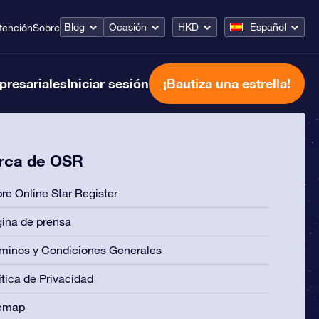
Blog
Ocasión
HKD
Español
tención
Sobre
presariales
Iniciar sesión
¡Bautiza una estrella!
rca de OSR
re Online Star Register
ina de prensa
minos y Condiciones Generales
ítica de Privacidad
temap