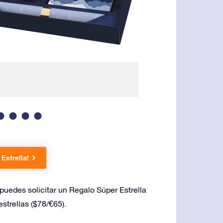
Envuelto en una l
Estrella!
puedes solicitar un Regalo Súper Estrella
strellas ($78/€65).