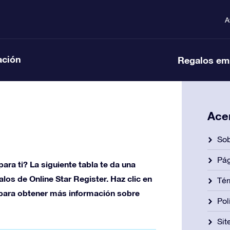
A
ación
Regalos em
Ace
Sob
Pág
ara ti? La siguiente tabla te da una
alos de Online Star Register. Haz clic en
Tér
 para obtener más información sobre
Pol
Si