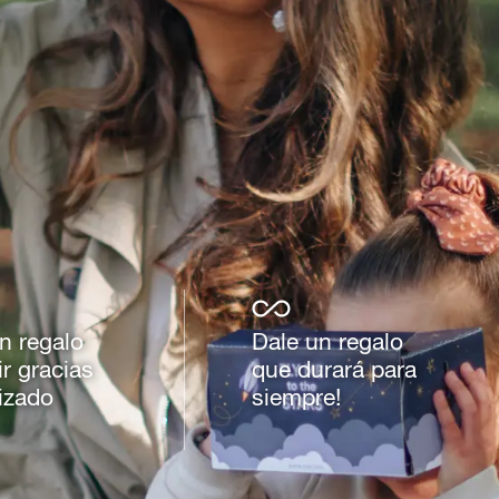
n regalo
Dale un regalo
ir gracias
que durará para
izado
siempre!