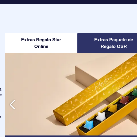
Extras Regalo Star
Extras Paquete de
Online
Regalo OSR
s
ge
n