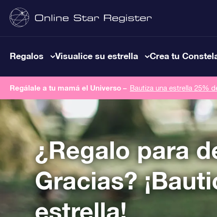
Regalos
Visualice su estrella
Crea tu Constel
Regálale a tu mamá el Universo –
Bautiza una estrella 25% 
¿Regalo para d
Gracias? ¡Bauti
estrella!