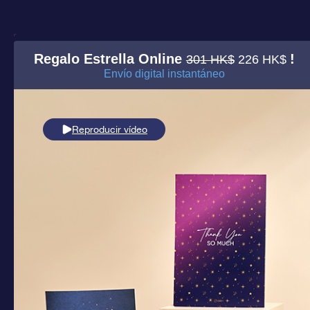
Regalo Estrella Online
!
301 HK$
226 HK$
Envío digital instantáneo
Reproducir vídeo