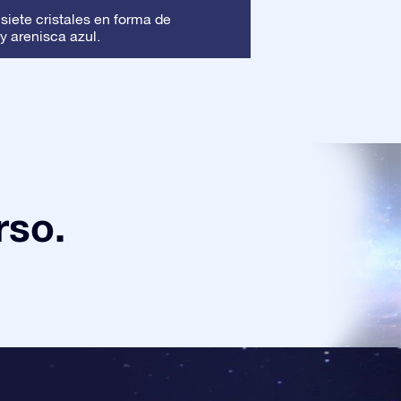
Marco
 siete cristales en forma de
: Este marc
y arenisca azul.
asegura que tu pre
rso.