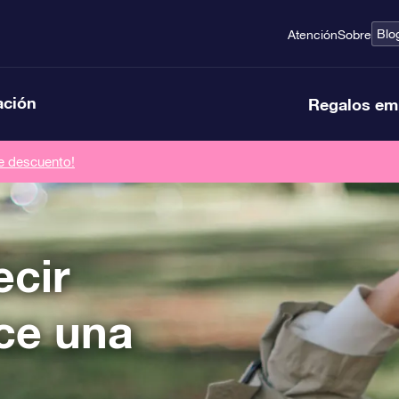
Blo
Atención
Sobre
ación
Regalos em
de descuento!
ecir
ce una