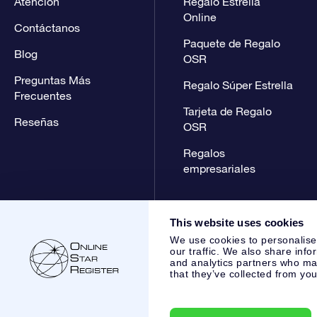
Atención
Regalo Estrella
Online
Contáctanos
Paquete de Regalo
Blog
OSR
Preguntas Más
Regalo Súper Estrella
Frecuentes
Tarjeta de Regalo
Reseñas
OSR
Regalos
empresariales
This website uses cookies
We use cookies to personalise
our traffic. We also share info
and analytics partners who may
that they’ve collected from you
Online Star Register BV
- Laan van de Maagd 83, 7324 BT 