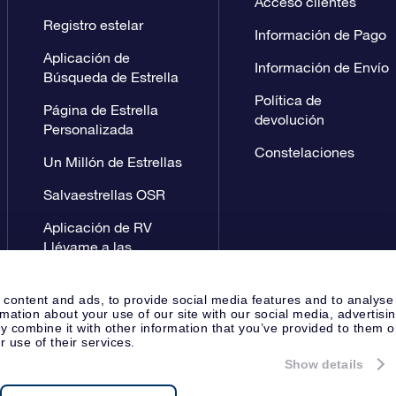
Acceso clientes
Registro estelar
Información de Pago
Aplicación de
Información de Envío
Búsqueda de Estrella
Política de
Página de Estrella
devolución
Personalizada
Constelaciones
Un Millón de Estrellas
Salvaestrellas OSR
Aplicación de RV
Llévame a las
estrellas
 content and ads, to provide social media features and to analyse
rmation about your use of our site with our social media, advertisi
 combine it with other information that you’ve provided to them o
r use of their services.
Show details
Página de prensa
Política de P
Apeldoorn, The Netherlands