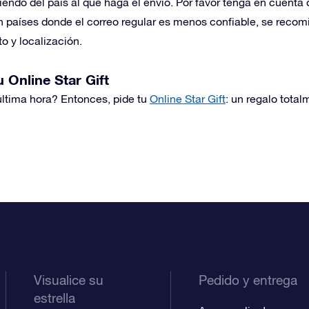
endo del país al que haga el envío. Por favor tenga en cuenta 
n países donde el correo regular es menos confiable, se recom
 y localización.
 Online Star Gift
última hora? Entonces, pide tu
Online Star Gift
: un regalo total
Visualice su
Pedido y entrega
estrella