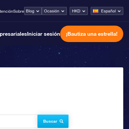
Blog
Ocasión
HKD
Español
tención
Sobre
presariales
Iniciar sesión
¡Bautiza una estrella!
Buscar