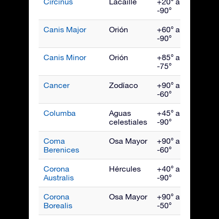
Circinus
Lacaille
+20° a
Juni
-90°
Canis Major
Orión
+60° a
Febr
-90°
Canis Minor
Orión
+85° a
Marz
-75°
Cancer
Zodíaco
+90° a
Marz
-60°
Columba
Aguas
+45° a
Febr
celestiales
-90°
Coma
Osa Mayor
+90° a
May
Berenices
-60°
Corona
Hércules
+40° a
Agos
Australis
-90°
Corona
Osa Mayor
+90° a
Julio
Borealis
-50°