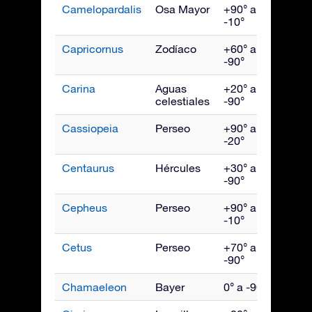
Camelopardalis
Osa Mayor
+90° a
Febr
-10°
Capricornus
Zodíaco
+60° a
Sept
-90°
Carina
Aguas
+20° a
Marz
celestiales
-90°
Cassiopeia
Perseo
+90° a
Novi
-20°
Centaurus
Hércules
+30° a
May
-90°
Cepheus
Perseo
+90° a
Octu
-10°
Cetus
Perseo
+70° a
Dici
-90°
Chamaeleon
Bayer
0° a -90°
Abril