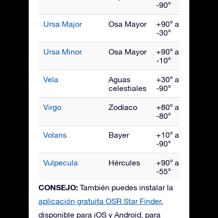
-90°
Ursa Major
Osa Mayor
+90° a
Abril
-30°
Ursa Minor
Osa Mayor
+90° a
Juni
-10°
Vela
Aguas
+30° a
Marz
celestiales
-90°
Virgo
Zodíaco
+80° a
May
-80°
Volans
Bayer
+10° a
Marz
-90°
Vulpecula
Hércules
+90° a
Sept
-55°
CONSEJO:
También puedes instalar la
aplicación gratuita OSR Star Finder
,
disponible para iOS y Android, para