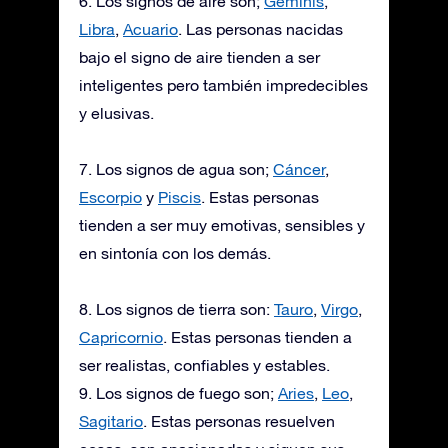
6. Los signos de aire son;
Géminis
,
Libra
,
Acuario
. Las personas nacidas
bajo el signo de aire tienden a ser
inteligentes pero también impredecibles
y elusivas.
7. Los signos de agua son;
Cáncer
,
Escorpio
y
Piscis
. Estas personas
tienden a ser muy emotivas, sensibles y
en sintonía con los demás.
8. Los signos de tierra son:
Tauro
,
Virgo
,
Capricornio
. Estas personas tienden a
ser realistas, confiables y estables.
9. Los signos de fuego son;
Aries
,
Leo
,
Sagitario
. Estas personas resuelven