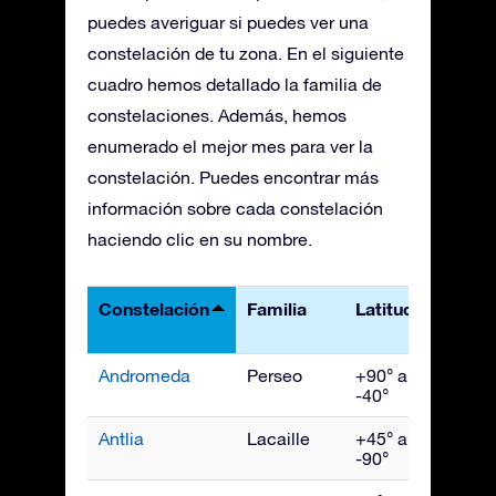
puedes averiguar si puedes ver una
constelación de tu zona. En el siguiente
cuadro hemos detallado la familia de
constelaciones. Además, hemos
enumerado el mejor mes para ver la
constelación. Puedes encontrar más
información sobre cada constelación
haciendo clic en su nombre.
Constelación
Familia
Latitudes
Mejo
vist
Andromeda
Perseo
+90° a
Novi
-40°
Antlia
Lacaille
+45° a
Abril
-90°