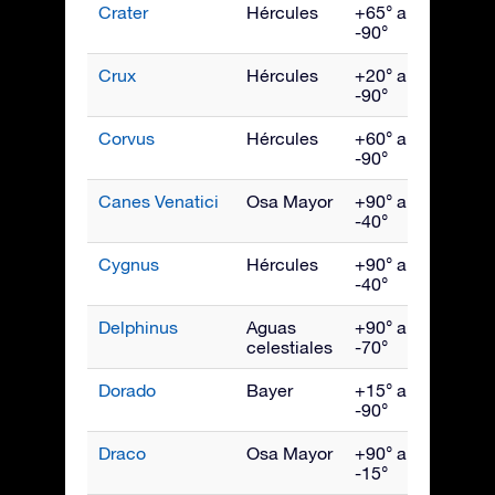
Crater
Hércules
+65° a
Abril
-90°
Crux
Hércules
+20° a
May
-90°
Corvus
Hércules
+60° a
May
-90°
Canes Venatici
Osa Mayor
+90° a
May
-40°
Cygnus
Hércules
+90° a
Sept
-40°
Delphinus
Aguas
+90° a
Sept
celestiales
-70°
Dorado
Bayer
+15° a
Ener
-90°
Draco
Osa Mayor
+90° a
Julio
-15°