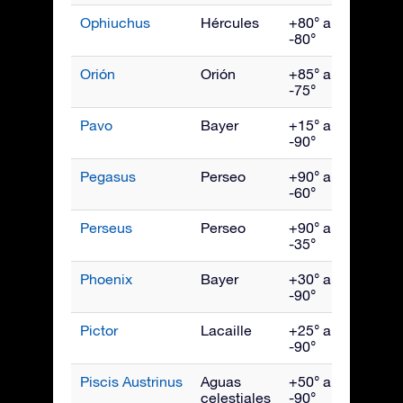
Ophiuchus
Hércules
+80° a
Julio
-80°
Orión
Orión
+85° a
Ener
-75°
Pavo
Bayer
+15° a
Sept
-90°
Pegasus
Perseo
+90° a
Octu
-60°
Perseus
Perseo
+90° a
Dici
-35°
Phoenix
Bayer
+30° a
Novi
-90°
Pictor
Lacaille
+25° a
Febr
-90°
Piscis Austrinus
Aguas
+50° a
Octu
celestiales
-90°