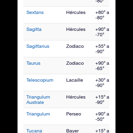
-80°
Sextans
Hércules
+80° a
Abril
-80°
Sagitta
Hércules
+90° a
Sept
-70°
Sagittarius
Zodíaco
+55° a
Agos
-90°
Taurus
Zodíaco
+90° a
Ener
-65°
Telescopium
Lacaille
+30° a
Agos
-90°
Triangulum
Hércules
+15° a
Julio
Australe
-90°
Triangulum
Perseo
+90° a
Dici
-50°
Tucana
Bayer
+15° a
Novi