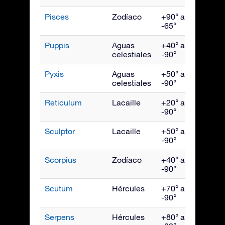
Pisces
Zodíaco
+90° a
Novi
-65°
Puppis
Aguas
+40° a
Marz
celestiales
-90°
Pyxis
Aguas
+50° a
Marz
celestiales
-90°
Reticulum
Lacaille
+20° a
Ener
-90°
Sculptor
Lacaille
+50° a
Novi
-90°
Scorpius
Zodíaco
+40° a
Julio
-90°
Scutum
Hércules
+70° a
Agos
-90°
Serpens
Hércules
+80° a
Julio