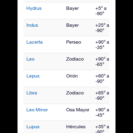
Hydrus
Bayer
+5° a
Dici
-90°
Indus
Bayer
+25° a
Sept
-90°
Lacerta
Perseo
+90° a
Octu
-35°
Leo
Zodíaco
+90° a
Abril
-65°
Lepus
Orión
+60° a
Febr
-90°
Libra
Zodíaco
+65° a
Juni
-90°
Leo Minor
Osa Mayor
+90° a
Abril
-45°
Lupus
Hércules
+35° a
Juni
-90°