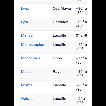
Lynx
Osa Mayor
+90° a
Marz
-35°
Lyra
Hércules
+90° a
Agos
-40°
Mensa
Lacaille
0° a -90°
Ener
Microscopium
Lacaille
+45° a
Sept
-90°
Monoceros
Orión
+75° a
Febr
-85°
Musca
Bayer
+10° a
May
-90°
Norma
Lacaille
+30° a
Julio
-90°
Octans
Lacaille
+5° a
Octu
-90°