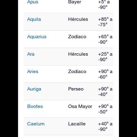
Apus
Bayer
+5° a
Julio
-90°
Aquila
Hércules
+85° a
Sept
-75°
Aquarius
Zodíaco
+65° a
Octu
-90°
Ara
Hércules
+25° a
Julio
-90°
Aries
Zodíaco
+90° a
Dici
-60°
Auriga
Perseo
+90° a
Febr
-40°
Bootes
Osa Mayor
+90° a
Juni
-50°
Caelum
Lacaille
+40° a
Ener
-90°