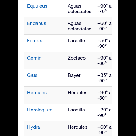
Equuleus
Aguas
+90° a
Sept
celestiales
-70°
Eridanus
Aguas
+60° a
Dici
celestiales
-90°
Fornax
Lacaille
+50° a
Dici
-90°
Gemini
Zodíaco
+90° a
Febr
-60°
Grus
Bayer
+35° a
Octu
-90°
Hercules
Hércules
+90° a
Julio
-50°
Horologium
Lacaille
+20° a
Dici
-90°
Hydra
Hércules
+60° a
Abril
-90°