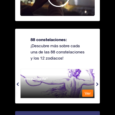
88 constelaciones:
¡Descubre más sobre cada
una de las 88 constelaciones
y los 12 zodíacos!
Andromeda - La princesa
Antli
encadenada
Ver
Ver