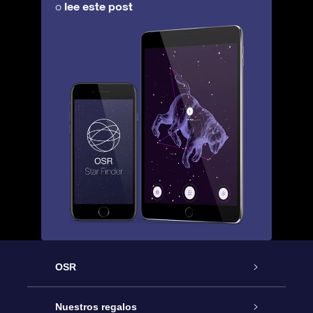
lee este post
o
OSR
Atención
Nuestros regalos