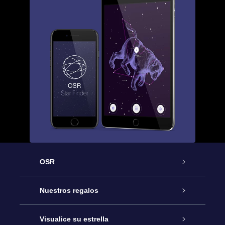
OSR
Atención
Nuestros regalos
Contáctanos
Regalo Estrella Online
Visualice su estrella