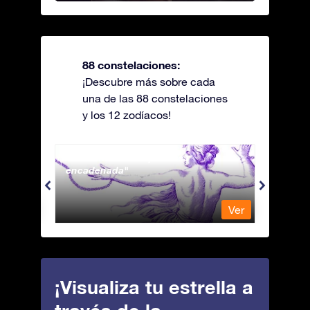
88 constelaciones:
¡Descubre más sobre cada
una de las 88 constelaciones
y los 12 zodíacos!
Andromeda - La princesa
Antli
encadenada
Ver
Ver
¡Visualiza tu estrella a