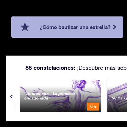
¿Cómo bautizar una estrella?
88 constelaciones:
¡Descubre más sobr
Andromeda - La princesa
encadenada
Antlia 
Ver
Ver