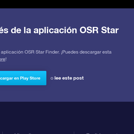
avés de la aplicación OSR Star
 la aplicación OSR Star Finder. ¡Puedes descargar esta
ore
!
lee este post
o
cargar en Play Store