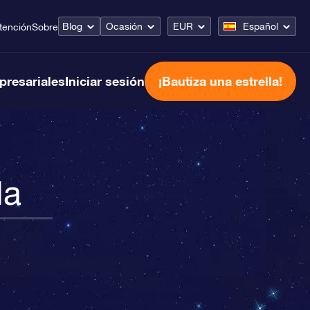
Blog
Ocasión
EUR
Español
tención
Sobre
presariales
Iniciar sesión
¡Bautiza una estrella!
la