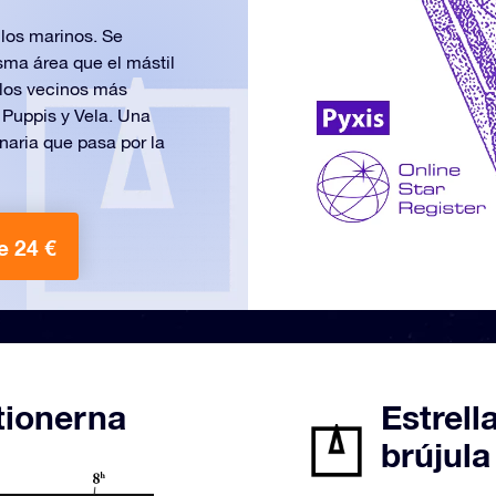
 los marinos. Se
sma área que el mástil
 los vecinos más
, Puppis y Vela. Una
naria que pasa por la
e 24 €
tionerna
Estrell
brújula