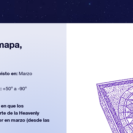
 mapa,
n
visto en:
Marzo
d:
+50° a -90°
en que los
rte de la Heavenly
or en marzo (desde las