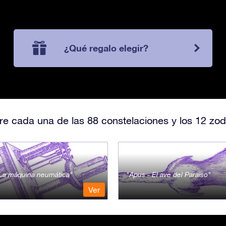
¿Qué regalo elegir?
e cada una de las 88 constelaciones y los 12 zod
- La máquina neumática
Apus - El ave del Paraiso
Ver