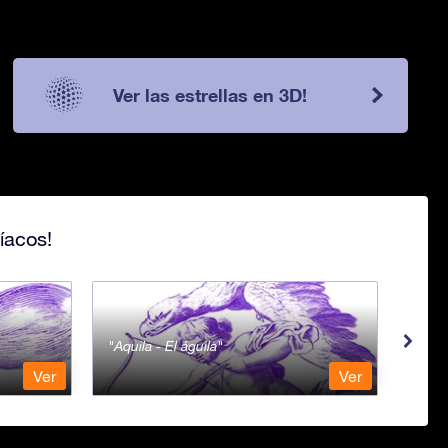
Ver las estrellas en 3D!
íacos!
Aquila - El águila
Aqua
Ver
Ver