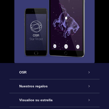
OSR
Atención
Nuestros regalos
Contáctanos
Regalo Estrella Online
Visualice su estrella