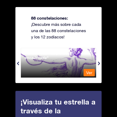
88 constelaciones:
¡Descubre más sobre cada
una de las 88 constelaciones
y los 12 zodíacos!
Andromeda - La princesa
Antli
encadenada
Ver
Ver
¡Visualiza tu estrella a
través de la