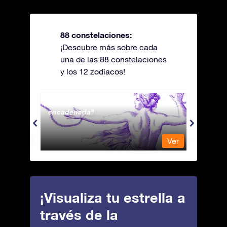
88 constelaciones:
¡Descubre más sobre cada
una de las 88 constelaciones
y los 12 zodíacos!
Andromeda - La princesa
Antli
encadenada
Ver
Ver
¡Visualiza tu estrella a
través de la