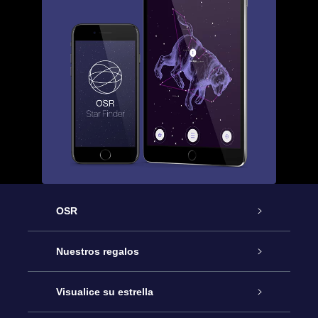
OSR
Atención
Nuestros regalos
Contáctanos
Regalo Estrella Online
Visualice su estrella