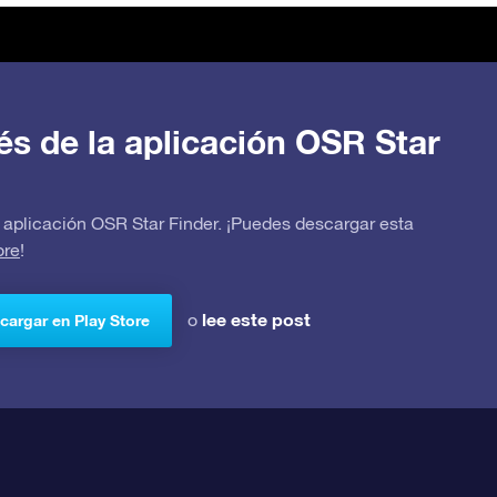
avés de la aplicación OSR Star
 la aplicación OSR Star Finder. ¡Puedes descargar esta
ore
!
lee este post
o
cargar en Play Store