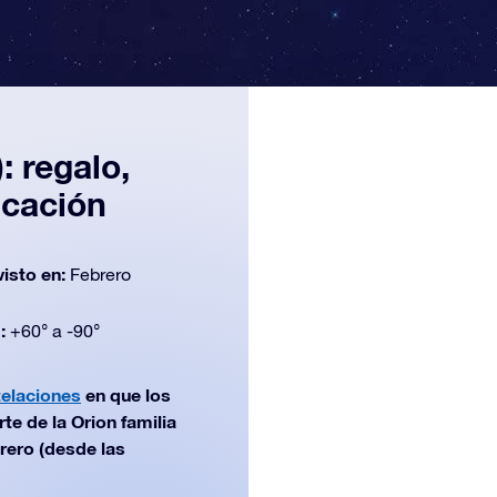
: regalo,
icación
visto en:
Febrero
d:
+60° a -90°
telaciones
en que los
te de la Orion familia
rero (desde las