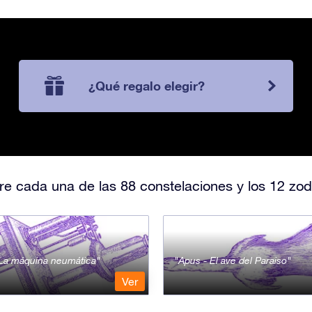
¿Qué regalo elegir?
e cada una de las 88 constelaciones y los 12 zod
- La máquina neumática
Apus - El ave del Paraiso
Ver