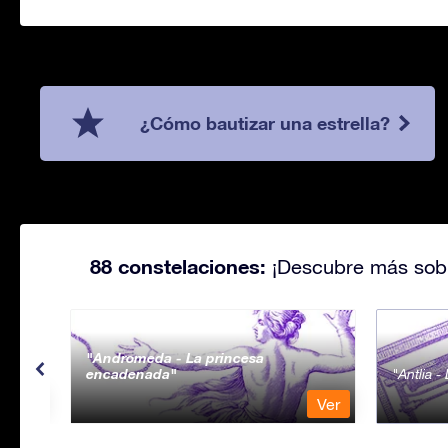
¿Cómo bautizar una estrella?
88 constelaciones:
¡Descubre más sobr
Andromeda - La princesa
encadenada
Antlia 
Ver
Ver