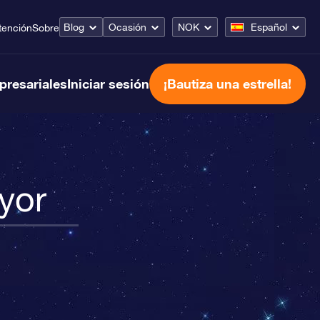
Blog
Ocasión
NOK
Español
tención
Sobre
presariales
Iniciar sesión
¡Bautiza una estrella!
yor