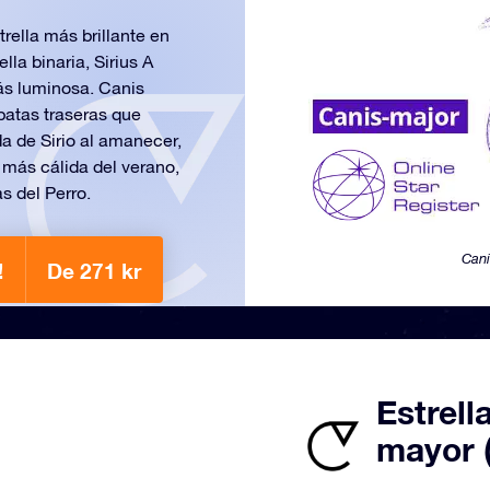
trella más brillante en
la binaria, Sirius A
más luminosa. Canis
patas traseras que
da de Sirio al amanecer,
 más cálida del verano,
s del Perro.
Cani
!
De 271 kr
Estrell
mayor 