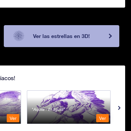
Ver las estrellas en 3D!
íacos!
Aquila - El águila
Aqua
Ver
Ver