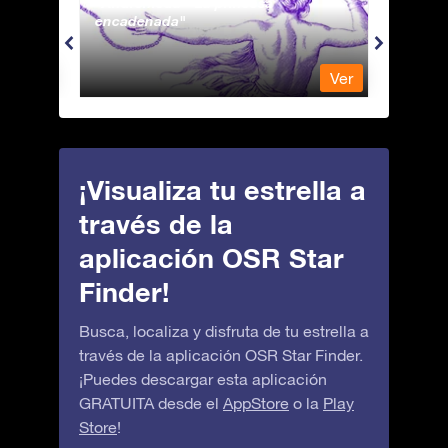
Andromeda - La princesa
Antli
encadenada
Ver
Ver
¡Visualiza tu estrella a
través de la
aplicación OSR Star
Finder!
Busca, localiza y disfruta de tu estrella a
través de la aplicación OSR Star Finder.
¡Puedes descargar esta aplicación
GRATUITA desde el
AppStore
o la
Play
Store
!