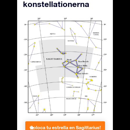
konstellationerna
Coloca tu estrella en Sagittarius!