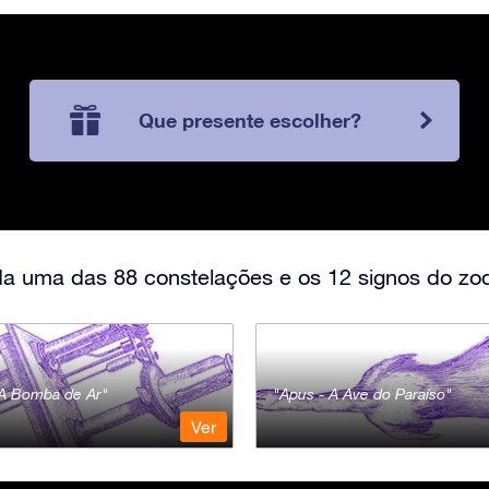
Que presente escolher?
a uma das 88 constelações e os 12 signos do zod
- A Bomba de Ar
Apus - A Ave do Paraíso
Ver