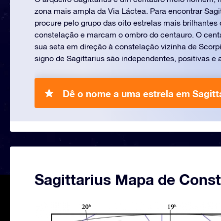
zona mais ampla da Via Láctea. Para encontrar Sagitt
procure pelo grupo das oito estrelas mais brilhante
constelação e marcam o ombro do centauro. O centa
sua seta em direção à constelação vizinha de Scorpi
signo de Sagittarius são independentes, positivas e 
Dê o nome a uma estrela em Sagitta
Sagittarius Mapa de Cons