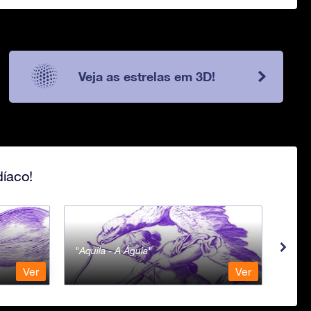
Veja as estrelas em 3D!
íaco!
Aquila - A Águia
Aqua
Ver
Ver