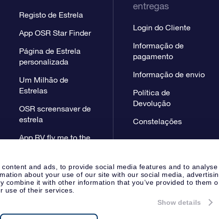
entregas
Registo de Estrela
Login do Cliente
App OSR Star Finder
Informação de
Página de Estrela
pagamento
personalizada
Informação de envio
Um Milhão de
Estrelas
Política de
Devolução
OSR screensaver de
estrela
Constelações
App RV fly me to the
stars
 content and ads, to provide social media features and to analyse
rmation about your use of our site with our social media, advertisi
 combine it with other information that you’ve provided to them o
r use of their services.
Show details
Página de Imprensa
Declaração
Apeldoorn, The Netherlands