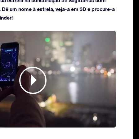
a estrela na constelação de Sagittarius com
. Dê um nome à estrela, veja-a em 3D e procure-a
inder!