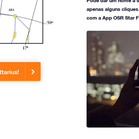
Pode dar um nome à su
apenas alguns cliques
com a App OSR Star F
tarius!