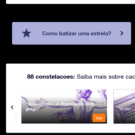
Como batizar uma estrela?
88 constelacoes:
Saiba mais sobre cad
Andromeda - A Princesa do mito
grego
Antlia 
Ver
Ver