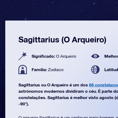
Sagittarius (O Arqueiro)
Significado:
Melhor
O Arqueiro
Família:
Latitu
Zodíaco
Sagittarius ou O Arqueiro é um dos
88 constelaco
astrónomos modernos dividiram o céu. É parte do
constelações. Sagittarius é melhor visto agosto (d
-90°).
O arqueiro Sagittarius é um centauro meio homem, m