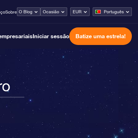
O Blog
Ocasião
EUR
Português
iço
Sobre
empresariais
Iniciar sessão
Batize uma estrela!
ro