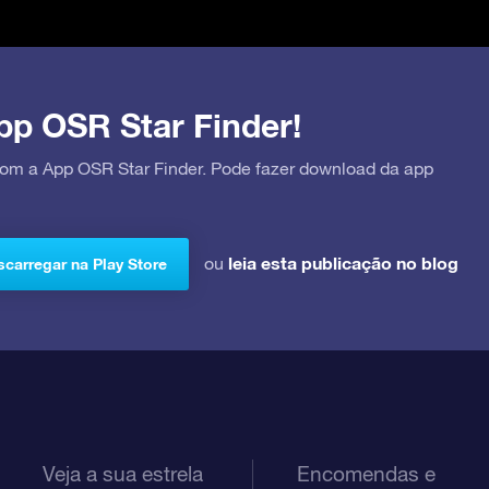
pp OSR Star Finder!
 com a App OSR Star Finder. Pode fazer download da app
leia esta publicação no blog
ou
carregar na Play Store
Veja a sua estrela
Encomendas e