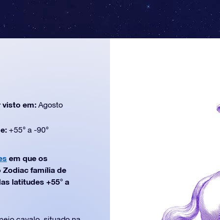
 visto em:
Agosto
de:
+55° a -90°
es
em que os
 Zodiac família de
as latitudes +55° a
eio cavalo, situado na