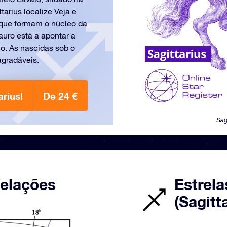
arius localize Veja e
s que formam o núcleo da
uro está a apontar a
o. As nascidas sob o
agradáveis.
rius!
De 24 €
Sag
telações
Estrela
(Sagitt