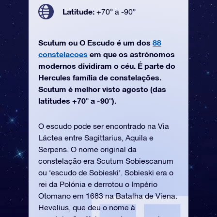
Latitude:
+70° a -90°
Scutum ou O Escudo é um dos
88
constelacoes
em que os astrónomos
modernos dividiram o céu. É parte do
Hercules família de constelações.
Scutum é melhor visto agosto (das
latitudes +70° a -90°).
O escudo pode ser encontrado na Via
Láctea entre Sagittarius, Aquila e
Serpens. O nome original da
constelação era Scutum Sobiescanum
ou ‘escudo de Sobieski’. Sobieski era o
rei da Polónia e derrotou o Império
Otomano em 1683 na Batalha de Viena.
Hevelius, que deu o nome à