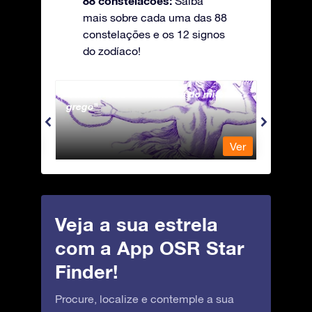
88 constelacoes:
Saiba
mais sobre cada uma das 88
constelações e os 12 signos
do zodíaco!
Andromeda - A Princesa do mito
Antli
grego
Ver
Ver
Veja a sua estrela
com a App OSR Star
Finder!
Procure, localize e contemple a sua