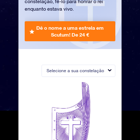
constelação, fê-lo para honrar o rei
enquanto estava vivo.
Dê o nome a uma estrela em
Scutum!
De 24 €
Selecione a sua constelação