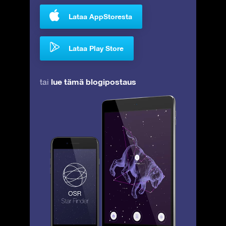
Lataa AppStoresta
Lataa Play Store
lue tämä blogipostaus
tai