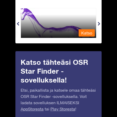
Camelopardalis - Kirahvi
Capri
Katso
Katso
Katso tähteäsi OSR
Star Finder -
sovelluksella!
Etsi, paikallista ja katsele omaa tähteäsi
OSR Star Finder -sovelluksella. Voit
ladata sovelluksen ILMAISEKSI
AppStoresta
tai
Play Storesta
!