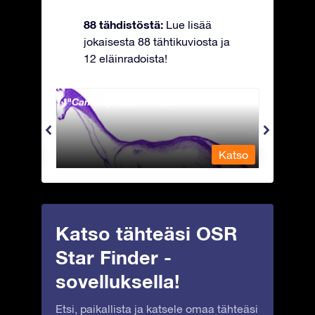
88 tähdistöstä:
Lue lisää
jokaisesta 88 tähtikuviosta ja
12 eläinradoista!
Camelopardalis - Kirahvi
Capri
Katso
Katso
Katso tähteäsi OSR
Star Finder -
sovelluksella!
Etsi, paikallista ja katsele omaa tähteäsi