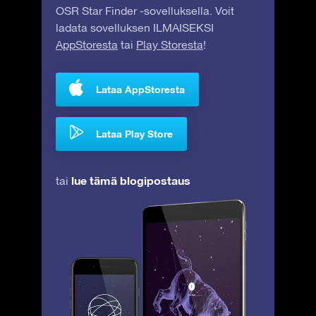
OSR Star Finder -sovelluksella. Voit
ladata sovelluksen ILMAISEKSI
AppStoresta
tai
Play Storesta
!
Lataa AppStoresta
Lataa Play Store
lue tämä blogipostaus
tai