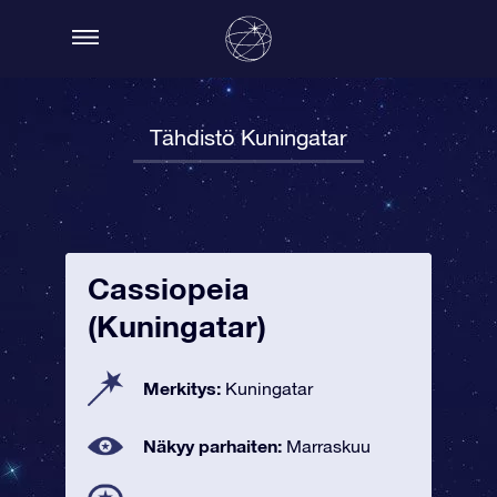
Tähdistö Kuningatar
Cassiopeia
(Kuningatar)
Merkitys:
Kuningatar
Näkyy parhaiten:
Marraskuu