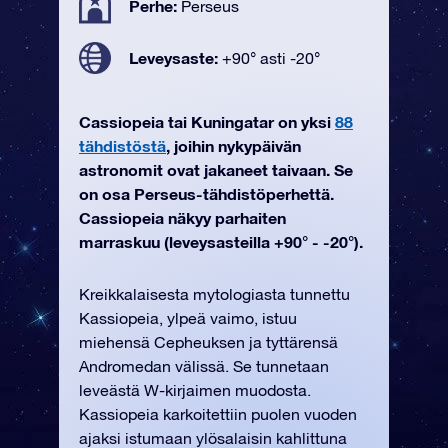
Perhe:
Perseus
Leveysaste:
+90° asti -20°
Cassiopeia tai Kuningatar on yksi
88
tähdistöstä
, joihin nykypäivän
astronomit ovat jakaneet taivaan. Se
on osa Perseus-tähdistöperhettä.
Cassiopeia näkyy parhaiten
marraskuu (leveysasteilla +90° - -20°).
Kreikkalaisesta mytologiasta tunnettu
Kassiopeia, ylpeä vaimo, istuu
miehensä Cepheuksen ja tyttärensä
Andromedan välissä. Se tunnetaan
leveästä W-kirjaimen muodosta.
Kassiopeia karkoitettiin puolen vuoden
ajaksi istumaan ylösalaisin kahlittuna