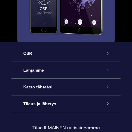
OSR
Palvelu
Lahjamme
Ota meihin yhteyttä
Online Star -lahja
Katso tähteäsi
Blogi
OSR-lahjapakkaus
Star Register
Tilaus ja lähetys
Usein kysytyt kysymykset
Supertähtilahja
OSR Star Finder -sovelluksella
Ota meihin yhteyttä
Tilaa ILMAINEN uutiskirjeemme