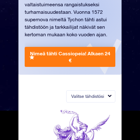
valtaistuimeensa rangaistukseksi
turhamaisuudestaan. Vuonna 1572
supernova nimeltä Tychon tähti astui
tähdistöön ja tarkkailijat näkivät sen
kertoman mukaan koko vuoden ajan.
Nimeä tähti Cassiopeia!
Alkaen 24
€
Valitse tähdistösi