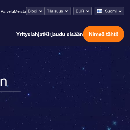
Blogi
Tilaisuus
EUR
Suomi
Palvelu
Meistä
Yrityslahjat
Kirjaudu sisään
Nimeä tähti!
in