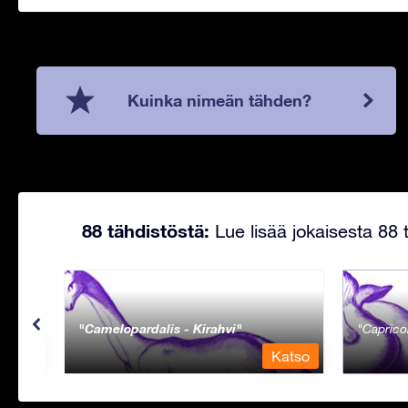
Kuinka nimeän tähden?
88 tähdistöstä:
Lue lisää jokaisesta 88 t
Camelopardalis - Kirahvi
Caprico
Katso
Katso