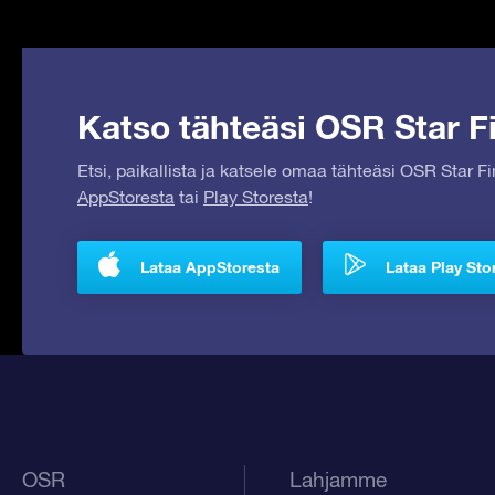
Katso tähteäsi OSR Star Fi
Etsi, paikallista ja katsele omaa tähteäsi OSR Star F
AppStoresta
tai
Play Storesta
!
Lataa AppStoresta
Lataa Play Sto
OSR
Lahjamme