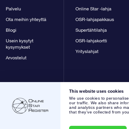
Palvelu
Online Star -lahja
Ota meihin yhteyttä
OSR-lahjapakkaus
Blogi
Supertähtilahja
Usein kysytyt
OSR-lahjakortti
kysymykset
Yrityslahjat
Arvostelut
This website uses cookies
We use cookies to personalise
our traffic. We also share info
and analytics partners who may
that they’ve collected from you
Online Star Register BV
- Laan van de Maagd 83, 7324 BT 