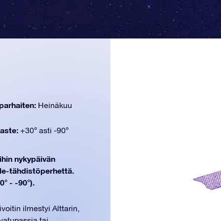
parhaiten:
Heinäkuu
aste:
+30° asti -90°
oihin nykypäivän
le-tähdistöperhettä.
° - -90°).
itin ilmestyi Alttarin,
vatupassia tai