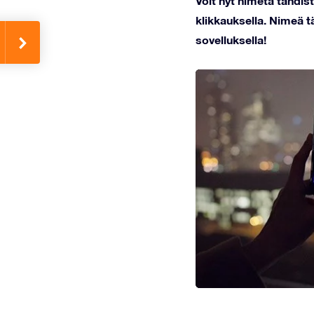
Voit nyt nimetä tähdi
klikkauksella. Nimeä tä
sovelluksella!