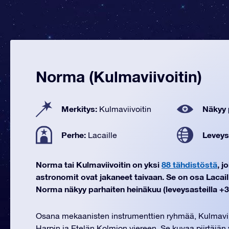
Norma (Kulmaviivoitin)
Merkitys:
Näkyy 
Kulmaviivoitin
Perhe:
Leveys
Lacaille
Norma tai Kulmaviivoitin on yksi
88 tähdistöstä
, j
astronomit ovat jakaneet taivaan. Se on osa Lacail
Norma näkyy parhaiten heinäkuu (leveysasteilla +30
Osana mekaanisten instrumenttien ryhmää, Kulmaviivo
Harpin ja Etelän Kolmion viereen. Se kuvaa piirtäjän 