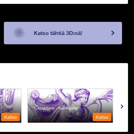
Katso tähtiä 3D:nä!
Cassiopeia - Kuningatar
Cent
Katso
Katso