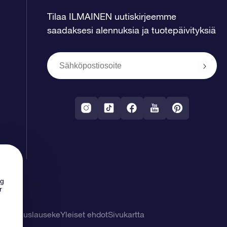
Tilaa ILMAINEN uutiskirjeemme
saadaksesi alennuksia ja tuotepäivityksiä
ng
r
tuuvapauslauseke
Yleiset ehdot
Sivukartta