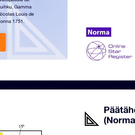
risuihku, Gamma
 Nicolas Louis de
vuonna 1751.
Päätäh
(Norma