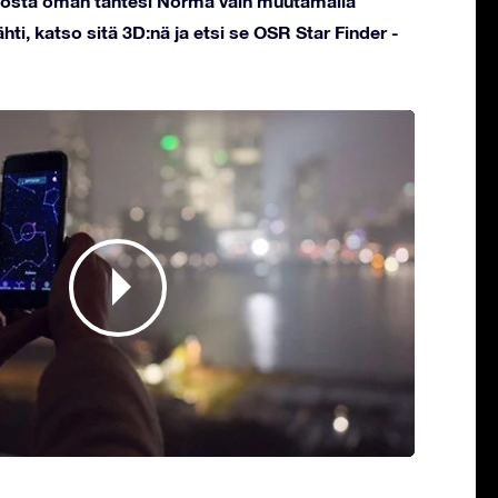
stöstä oman tähtesi Norma vain muutamalla
hti, katso sitä 3D:nä ja etsi se OSR Star Finder -