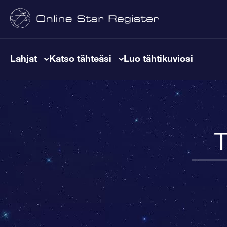
Lahjat
Katso tähteäsi
Luo tähtikuviosi
T