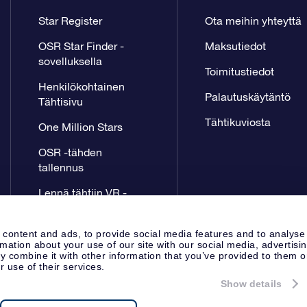
Star Register
Ota meihin yhteyttä
OSR Star Finder -
Maksutiedot
sovelluksella
Toimitustiedot
Henkilökohtainen
Palautuskäytäntö
Tähtisivu
Tähtikuviosta
One Million Stars
OSR -tähden
tallennus
Lennä tähtiin VR -
sovellus
 content and ads, to provide social media features and to analyse
rmation about your use of our site with our social media, advertisi
 combine it with other information that you’ve provided to them o
r use of their services.
Show details
Lehdistösivu
Tietosuoja ja vas
Apeldoorn, The Netherlands