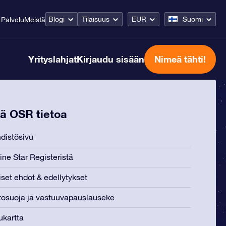
Blogi
Tilaisuus
EUR
Suomi
Palvelu
Meistä
Yrityslahjat
Kirjaudu sisään
Nimeä tähti!
ää OSR tietoa
distösivu
ine Star Registeristä
iset ehdot & edellytykset
tosuoja ja vastuuvapauslauseke
ukartta