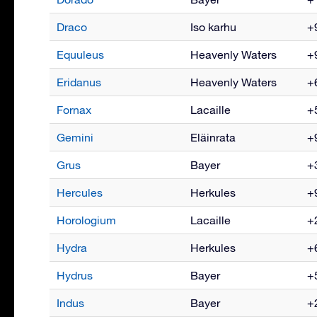
Draco
Iso karhu
+9
Equuleus
Heavenly Waters
+9
Eridanus
Heavenly Waters
+6
Fornax
Lacaille
+5
Gemini
Eläinrata
+9
Grus
Bayer
+3
Hercules
Herkules
+9
Horologium
Lacaille
+2
Hydra
Herkules
+6
Hydrus
Bayer
+5
Indus
Bayer
+2