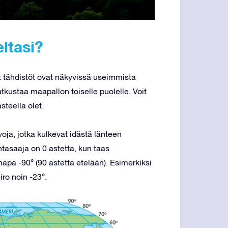
ltasi?
tyt tähdistöt ovat näkyvissä useimmista
tkustaa maapallon toiselle puolelle. Voit
steella olet.
voja, jotka kulkevat idästä länteen
ntasaaja on 0 astetta, kun taas
apa -90° (90 astetta etelään). Esimerkiksi
iro noin -23°.