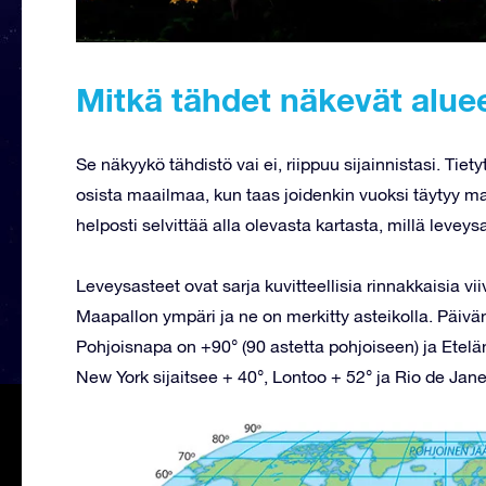
Mitkä tähdet näkevät aluee
Se näkyykö tähdistö vai ei, riippuu sijainnistasi. Tie
osista maailmaa, kun taas joidenkin vuoksi täytyy ma
helposti selvittää alla olevasta kartasta, millä leveysa
Leveysasteet ovat sarja kuvitteellisia rinnakkaisia vii
Maapallon ympäri ja ne on merkitty asteikolla. Päivä
Pohjoisnapa on +90° (90 astetta pohjoiseen) ja Etelän
New York sijaitsee + 40°, Lontoo + 52° ja Rio de Jane