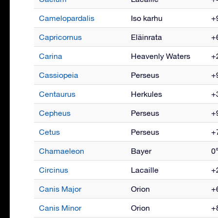
Camelopardalis
Iso karhu
+9
Capricornus
Eläinrata
+6
Carina
Heavenly Waters
+2
Cassiopeia
Perseus
+9
Centaurus
Herkules
+3
Cepheus
Perseus
+9
Cetus
Perseus
+7
Chamaeleon
Bayer
0°
Circinus
Lacaille
+2
Canis Major
Orion
+6
Canis Minor
Orion
+8