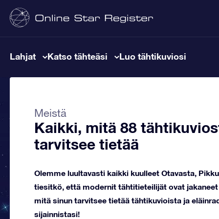
Lahjat
Katso tähteäsi
Luo tähtikuviosi
Meistä
Kaikki, mitä 88 tähtikuvio
tarvitsee tietää
Olemme luultavasti kaikki kuulleet Otavasta, Pikku
tiesitkö, että modernit tähtitieteilijät ovat jakanee
mitä sinun tarvitsee tietää tähtikuvioista ja eläinra
sijainnistasi!