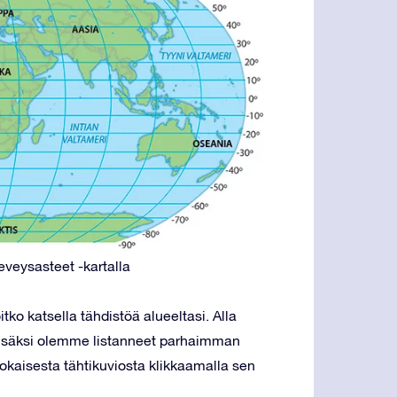
eveysasteet -kartalla
oitko katsella tähdistöä alueeltasi. Alla
Lisäksi olemme listanneet parhaimman
okaisesta tähtikuviosta klikkaamalla sen