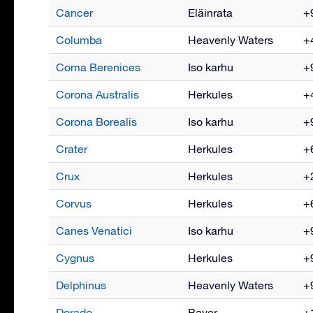
Cancer
Eläinrata
+9
Columba
Heavenly Waters
+4
Coma Berenices
Iso karhu
+9
Corona Australis
Herkules
+4
Corona Borealis
Iso karhu
+9
Crater
Herkules
+6
Crux
Herkules
+2
Corvus
Herkules
+6
Canes Venatici
Iso karhu
+9
Cygnus
Herkules
+9
Delphinus
Heavenly Waters
+9
Dorado
Bayer
+1