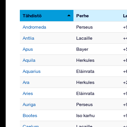
Tähdistö
Perhe
L
Andromeda
Perseus
+9
Antlia
Lacaille
+4
Apus
Bayer
+5
Aquila
Herkules
+8
Aquarius
Eläinrata
+6
Ara
Herkules
+2
Aries
Eläinrata
+9
Auriga
Perseus
+9
Bootes
Iso karhu
+9
Caelum
Lacaille
+4