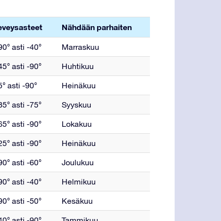
eveysasteet
Nähdään parhaiten
0° asti -40°
Marraskuu
5° asti -90°
Huhtikuu
° asti -90°
Heinäkuu
5° asti -75°
Syyskuu
5° asti -90°
Lokakuu
5° asti -90°
Heinäkuu
0° asti -60°
Joulukuu
0° asti -40°
Helmikuu
0° asti -50°
Kesäkuu
0° asti -90°
Tammikuu