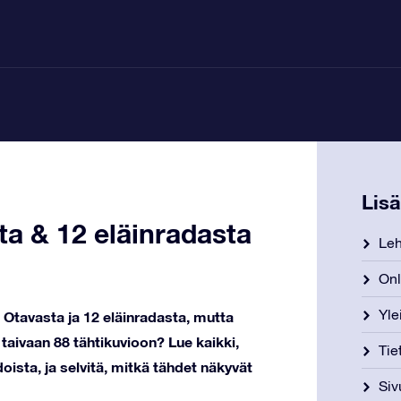
Lis
sta & 12 eläinradasta
Leh
Onl
Yle
 Otavasta ja 12 eläinradasta, mutta
t taivaan 88 tähtikuvioon? Lue kaikki,
Tie
doista, ja selvitä, mitkä tähdet näkyvät
Siv