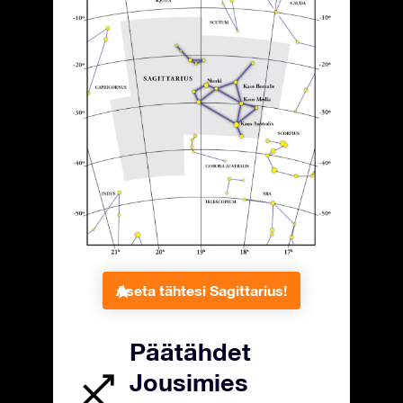
Aseta tähtesi Sagittarius!
Päätähdet
Jousimies