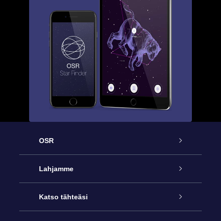
OSR
Palvelu
Lahjamme
Ota meihin yhteyttä
Online Star -lahja
Katso tähteäsi