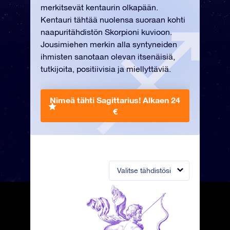
merkitsevät kentaurin olkapään.
Kentauri tähtää nuolensa suoraan kohti
naapuritähdistön Skorpioni kuvioon.
Jousimiehen merkin alla syntyneiden
ihmisten sanotaan olevan itsenäisiä,
tutkijoita, positiivisia ja miellyttäviä.
Nimeä tähti Sagittarius!
Alkaen 24
€
Valitse tähdistösi