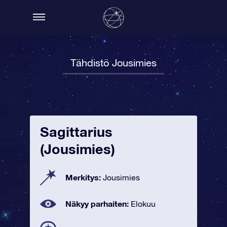
Tähdistö Jousimies
Sagittarius
(Jousimies)
Merkitys:
Jousimies
Näkyy parhaiten:
Elokuu