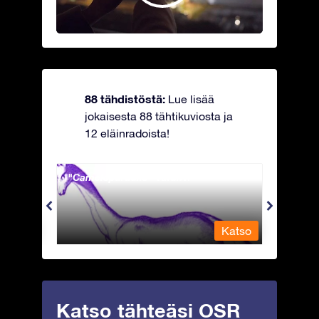
88 tähdistöstä:
Lue lisää
jokaisesta 88 tähtikuviosta ja
12 eläinradoista!
Camelopardalis - Kirahvi
Capri
Katso
Katso
Katso tähteäsi OSR