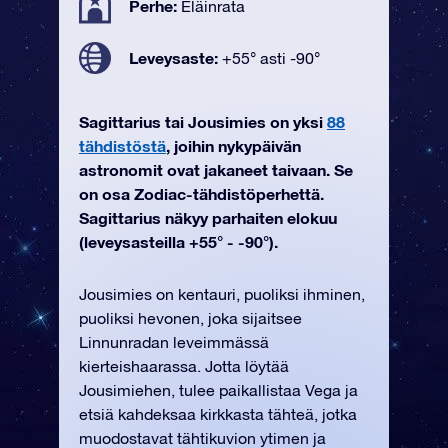
Perhe:
Eläinrata
Leveysaste:
+55° asti -90°
Sagittarius tai Jousimies on yksi
88
tähdistöstä
, joihin nykypäivän
astronomit ovat jakaneet taivaan. Se
on osa Zodiac-tähdistöperhettä.
Sagittarius näkyy parhaiten elokuu
(leveysasteilla +55° - -90°).
Jousimies on kentauri, puoliksi ihminen,
puoliksi hevonen, joka sijaitsee
Linnunradan leveimmässä
kierteishaarassa. Jotta löytää
Jousimiehen, tulee paikallistaa Vega ja
etsiä kahdeksaa kirkkasta tähteä, jotka
muodostavat tähtikuvion ytimen ja