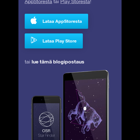
AppStoresta
tai
Play Storesta
!
Lataa AppStoresta
Lataa Play Store
lue tämä blogipostaus
tai