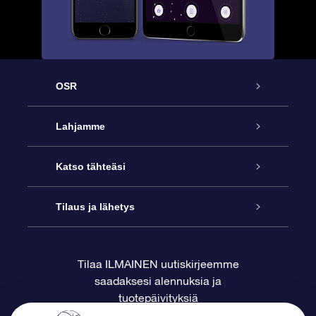
OSR
Palvelu
Lahjamme
Ota meihin yhteyttä
Online Star -lahja
Katso tähteäsi
Blogi
OSR-lahjapakkaus
Star Register
Tilaus ja lähetys
Usein kysytyt kysymykset
Supertähtilahja
OSR Star Finder -sovelluksella
Ota meihin yhteyttä
Tilaa ILMAINEN uutiskirjeemme
saadaksesi alennuksia ja
Arvostelut
OSR-lahjakortti
Henkilökohtainen Tähtisivu
Maksutiedot
tuotepäivityksiä