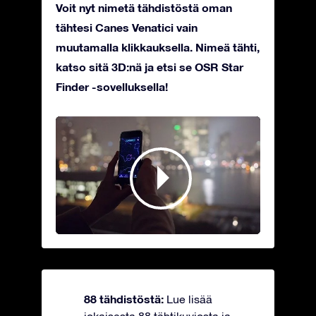
Voit nyt nimetä tähdistöstä oman
tähtesi Canes Venatici vain
muutamalla klikkauksella. Nimeä tähti,
katso sitä 3D:nä ja etsi se OSR Star
Finder -sovelluksella!
88 tähdistöstä:
Lue lisää