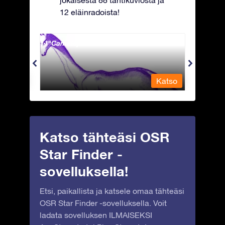
jokaisesta 88 tähtikuviosta ja
12 eläinradoista!
Camelopardalis - Kirahvi
Capri
Katso
Katso
Katso tähteäsi OSR
Star Finder -
sovelluksella!
Etsi, paikallista ja katsele omaa tähteäsi
OSR Star Finder -sovelluksella. Voit
ladata sovelluksen ILMAISEKSI