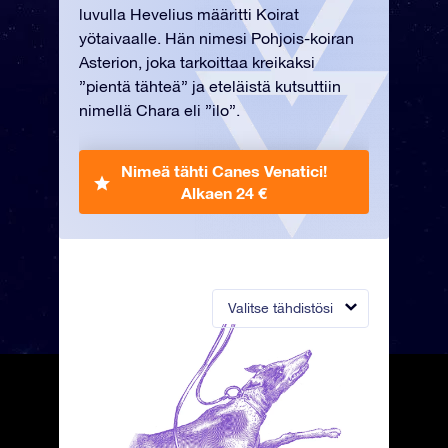
luvulla Hevelius määritti Koirat
yötaivaalle. Hän nimesi Pohjois-koiran
Asterion, joka tarkoittaa kreikaksi
”pientä tähteä” ja eteläistä kutsuttiin
nimellä Chara eli ”ilo”.
Nimeä tähti Canes Venatici!
Alkaen 24 €
Valitse tähdistösi