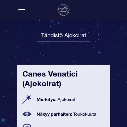
Tähdistö Ajokoirat
Canes Venatici
(Ajokoirat)
Merkitys:
Ajokoirat
Näkyy parhaiten:
Toukokuuta