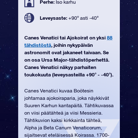
Perhe:
Iso karhu
Leveysaste:
+90° asti -40°
Canes Venatici tai Ajokoirat on yksi
88
tähdistöstä
, joihin nykypäivän
astronomit ovat jakaneet taivaan. Se
on osa Ursa Major-tähdistöperhettä.
Canes Venatici näkyy parhaiten
toukokuuta (leveysasteilla +90° - -40°).
Canes Venatici kuvaa Boötesin
johtamaa ajokoiraparia, joka näykkivät
Suuren Karhun kantapäitä. Tähtikuvassa
on viisi päätähteä ja viisi Messieria.
Tähtikuvion kaksi kirkkainta tähteä,
Alpha ja Beta Canum Venaticorum,
sijaitsevat eteläisessä Koirassa. 1700-