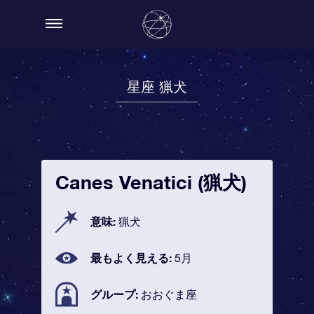
星座 猟犬
Canes Venatici (猟犬)
意味:
猟犬
最もよく見える:
5月
グループ:
おおぐま座