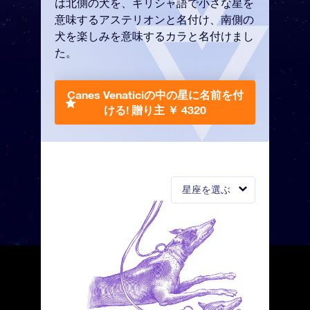
は北側の犬を、ギリシャ語で小さな星を
意味するアステリオンと名付け、南側の
犬を楽しみを意味するカラと名付けまし
た。
Canes Venaticiの中の星に名前を付
ける!
贈り主 ￥ 4320
星座を選ぶ