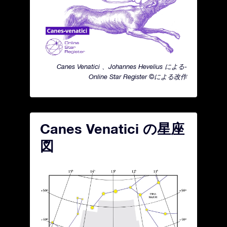
Canes Venatici 、Johannes Hevelius による-
Online Star Register ©による改作
Canes Venatici の星座
図