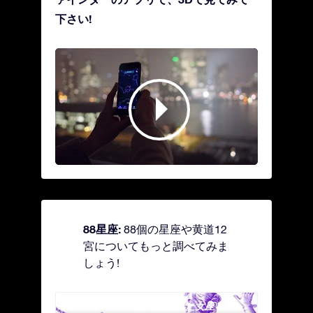
下さい!
88星座:
88個の星座や黄道12
宮についてもっと調べてみま
しょう!
Andromeda - 鎖で縛られた女座
Antl