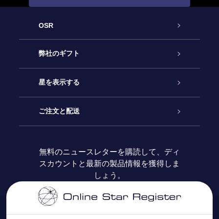
OSR
カスタマーサービス
弊社のギフト
お問い合わせ
Online Starギフト
星を表示する
ブログ
OSRギフトパック
星の登録
ご注文と配送
よくあるご質問
Super Star Gift
OSR Star Finderアプリ
カスタマーログイン
無料のニュースレターを購読して、ディ
スカウントと最新の製品情報を獲得しま
OSR ギフトカード
レビュー
カスタマイズされたStar Page
お支払いに関する情報
しょう。
法人ギフト
One Million Stars
配送に関する情報