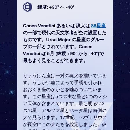
緯度:
+90° へ -40°
Canes Venatici あるいは 猟犬は
88星座
の一部で現代の天文学者が空に設置した
ものです。Ursa Major の星座のグルー
プの一部とされています。Canes
Venatici は 5月 (緯度 +90° から -40°)で
最もよく見ることができます。
りょうけん座は一対の猟犬を描いていま
す。うしかい座によって手綱を引かれ、
おおくま座のかかとを噛みついていま
す。この星座は5つの主な星と5つのメシ
ア天体が含まれています。最も明るい2
つの星、アルファ星とベータ星は南側の
犬で見られます。17世紀、へヴェリウス
が夜空にこの犬たちを設定しました。彼