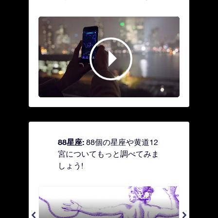
88星座:
88個の星座や黄道12
宮についてもっと調べてみま
しょう!
Andromeda - 鎖で縛られた女座
Antl