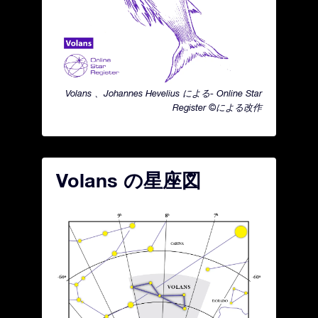
Volans 、Johannes Hevelius による- Online Star
Register ©による改作
Volans の星座図