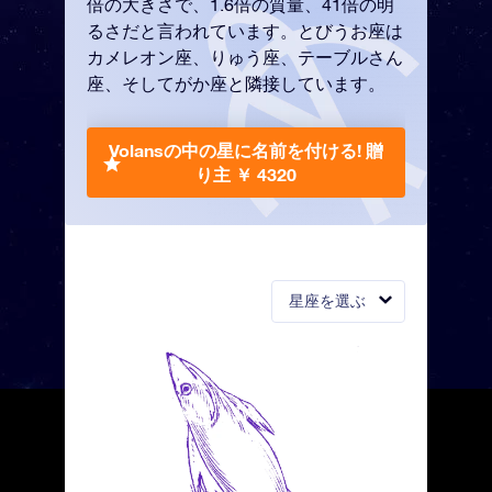
倍の大きさで、1.6倍の質量、41倍の明
るさだと言われています。とびうお座は
カメレオン座、りゅう座、テーブルさん
座、そしてがか座と隣接しています。
Volansの中の星に名前を付ける!
贈
り主 ￥ 4320
星座を選ぶ