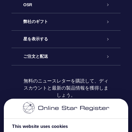
OSR
カスタマーサービス
弊社のギフト
お問い合わせ
Online Starギフト
星を表示する
ブログ
OSRギフトパック
星の登録
ご注文と配送
よくあるご質問
Super Star Gift
OSR Star Finderアプリ
カスタマーログイン
無料のニュースレターを購読して、ディ
スカウントと最新の製品情報を獲得しま
OSR ギフトカード
レビュー
カスタマイズされたStar Page
お支払いに関する情報
しょう。
法人ギフト
One Million Stars
配送に関する情報
OSR Starsaver
返品ポリシ
This website uses cookies