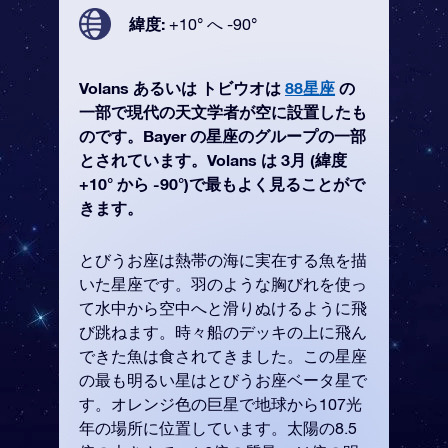
緯度:
+10° へ -90°
Volans あるいは トビウオは
88星座
の
一部で現代の天文学者が空に設置したも
のです。Bayer の星座のグループの一部
とされています。Volans は 3月 (緯度
+10° から -90°)で最もよく見ることがで
きます。
とびうお座は熱帯の海に実在する魚を描
いた星座です。羽のような胸びれを使っ
て水中から空中へと滑りぬけるように飛
び跳ねます。時々船のデッキの上に飛ん
できた魚は食されてきました。この星座
の最も明るい星はとびうお座ベータ星で
す。オレンジ色の巨星で地球から107光
年の場所に位置しています。太陽の8.5