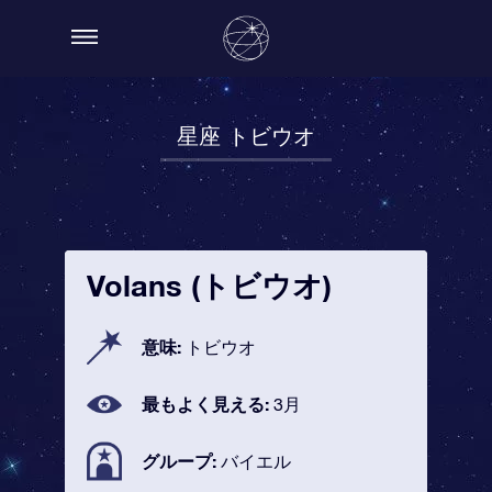
星座 トビウオ
Volans (トビウオ)
意味:
トビウオ
最もよく見える:
3月
グループ:
バイエル