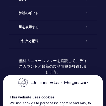
カスタマーサービス
弊社のギフト
お問い合わせ
Online Starギフト
星を表示する
ブログ
OSRギフトパック
星の登録
ご注文と配送
よくあるご質問
Super Star Gift
OSR Star Finderアプリ
カスタマーログイン
無料のニュースレターを購読して、ディ
スカウントと最新の製品情報を獲得しま
OSR ギフトカード
レビュー
カスタマイズされたStar Page
お支払いに関する情報
しょう。
法人ギフト
One Million Stars
配送に関する情報
OSR Starsaver
返品ポリシ
This website uses cookies
We use cookies to personalise content and ads, to