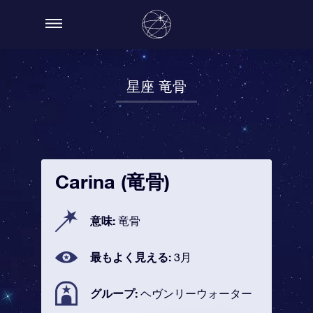
星座 竜骨
Carina (竜骨)
意味:
竜骨
最もよく見える:
3月
グループ:
ヘヴンリーウォーター