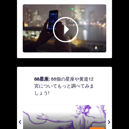
88星座:
88個の星座や黄道12
宮についてもっと調べてみま
しょう!
Andromeda - 鎖で縛られた女座
Antl