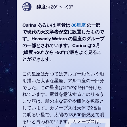
緯度:
+20° へ -90°
Carina あるいは 竜骨は
88星座
の一部
で現代の天文学者が空に設置したもので
す。Heavenly Waters の星座のグループ
の一部とされています。Carina は 3月
(緯度 +20° から -90°)で最もよく見るこ
とができます。
この星座はかつてはアルゴー船という船
を描いた大きな星座、アルゴ座の一部分
でした。この星座は3つの部分に分けら
れています。竜骨を意味するこのりゅう
こつ座は、船の主な部分や船体を象徴と
しています。カノープスは天体で2番目
に明るい星で、太陽の13,600倍燃えて明
るいと言われています。カノープスは、