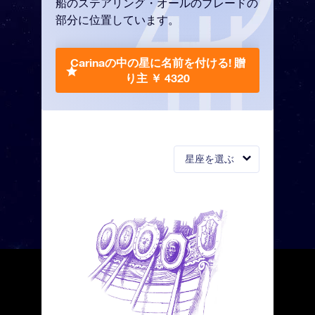
船のステアリング・オールのブレードの
部分に位置しています。
Carinaの中の星に名前を付ける!
贈
り主 ￥ 4320
星座を選ぶ