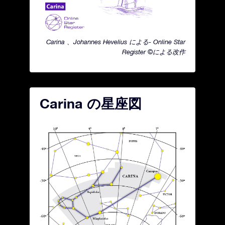
Carina 、Johannes Hevelius による- Online Star
Register ©による改作
Carina の星座図