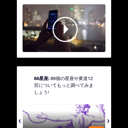
88星座:
88個の星座や黄道12
宮についてもっと調べてみま
しょう!
Andromeda - 鎖で縛られた女座
Antl