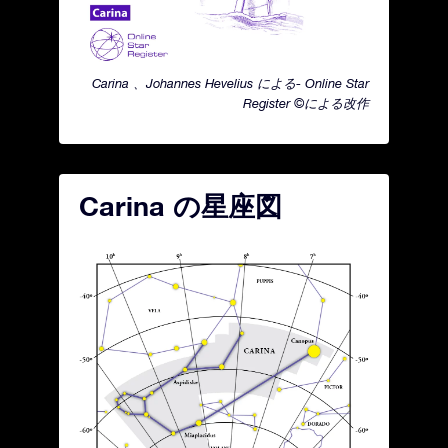
Carina 、Johannes Hevelius による- Online Star
Register ©による改作
Carina の星座図