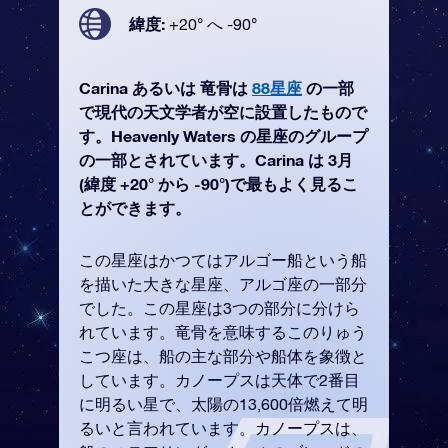
緯度:
+20° へ -90°
Carina あるいは 竜骨は
88星座
の一部
で現代の天文学者が空に設置したもので
す。Heavenly Waters の星座のグループ
の一部とされています。Carina は 3月
(緯度 +20° から -90°)で最もよく見るこ
とができます。
この星座はかつてはアルゴー船という船
を描いた大きな星座、アルゴ座の一部分
でした。この星座は3つの部分に分けら
れています。竜骨を意味するこのりゅう
こつ座は、船の主な部分や船体を象徴と
しています。カノープスは天体で2番目
に明るい星で、太陽の13,600倍燃えて明
るいと言われています。カノープスは、