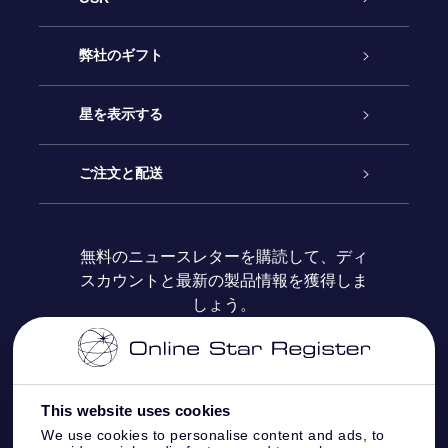
カスタマーサービス
弊社のギフト
お問い合わせ
Online Starギフト
星を表示する
ブログ
OSRギフトパック
星の登録
ご注文と配送
よくあるご質問
Super Star Gift
OSR Star Finderアプリ
カスタマーログイン
無料のニュースレターを購読して、ディ
スカウントと最新の製品情報を獲得しま
OSR ギフトカード
レビュー
カスタマイズされたStar Page
お支払いに関する情報
しょう。
法人ギフト
One Million Stars
配送に関する情報
OSR Starsaver
返品ポリシ
This website uses cookies
We use cookies to personalise content and ads, to