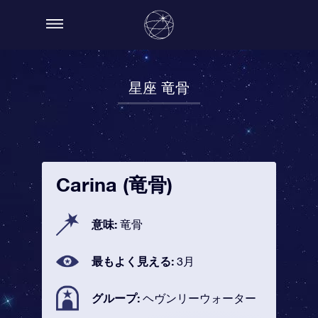
星座 竜骨
Carina (竜骨)
意味:
竜骨
最もよく見える:
3月
グループ:
ヘヴンリーウォーター