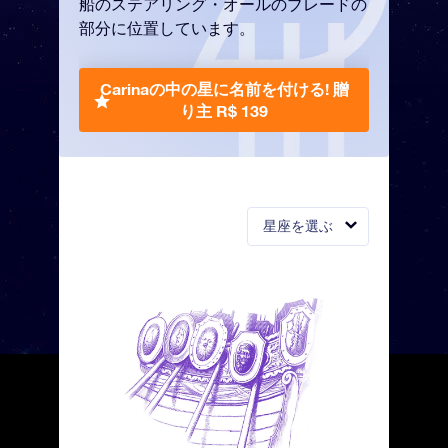
船のステアリング・オールのブレードの
部分に位置しています。
Carinaの中の星に名前を付ける!
贈
り主 R$ 139
星座を選ぶ