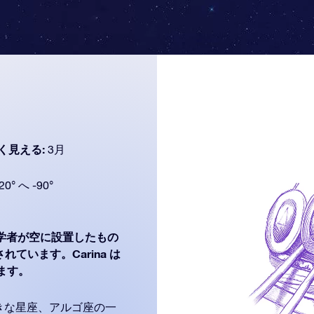
く見える:
3月
20° へ -90°
学者が空に設置したもの
されています。Carina は
きます。
きな星座、アルゴ座の一