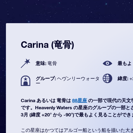
Carina (竜骨)
意味:
最もよ
竜骨
グループ:
緯度:
ヘヴンリーウォータ
+
ー
Carina あるいは 竜骨は
88星座
の一部で現代の天文
です。Heavenly Waters の星座のグループの一部と
3月 (緯度 +20° から -90°)で最もよく見ることがで
この星座はかつてはアルゴー船という船を描いた大