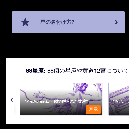
星の名付け方?
88星座:
88個の星座や黄道12宮につい
Andromeda - 鎖で縛られた女座
Antli
表示
表示