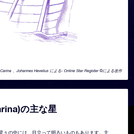
Carina 、Johannes Hevelius による- Online Star Register ©による改作
arina)の主な星
形どる星々の中には、目立って明るいものもあります。主