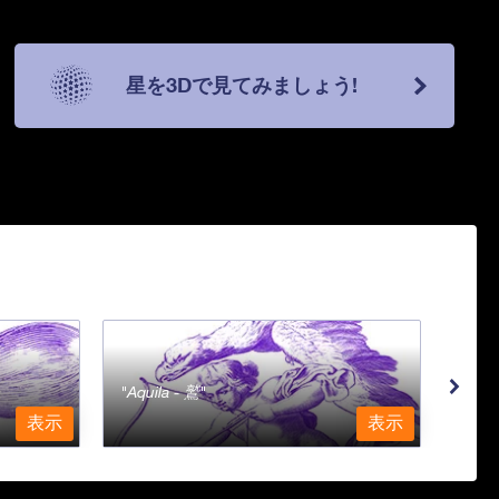
星を3Dで見てみましょう!
Aquila - 鷲
Aqu
表示
表示