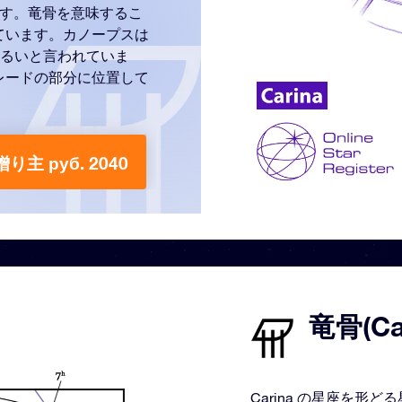
ます。竜骨を意味するこ
ています。カノープスは
明るいと言われていま
レードの部分に位置して
贈り主 руб. 2040
竜骨(C
Carina の星座を