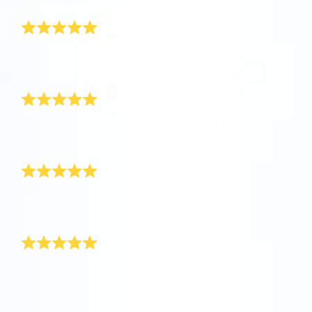
素晴らしいサービス
今すぐアプリをダウンロードして、星の間を
OSR Starsaverをプレビューする
飛行しましょう！
One Million Stars を訪問してください。
素晴らしい贈り物と素晴らしいサービス。 卒業ギフト
に最適です！
VRで宇宙を発見しましょう
美しい贈り物
とても美しい贈り物です！ 高校を卒業した彼氏に贈り
AppStore (iOS)
Play Store (Android)
ました。
また購入します
すべてが完璧で、娘への素晴らしい、意味のある贈り
物でした。また、購入します！
彼は本当にそれを気に入っていました
卒業祝いで彼氏に贈りました。彼は本当に気に入って
くれました！すぐにアプリをダウンロードし、星を見
つけていました。
彼への完璧な贈り物