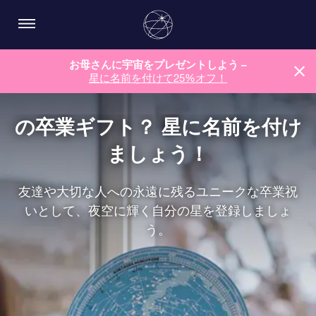
お母さんに宇宙をプレゼントしよう –
星に名前を付けて25%オフ！
の卒業ギフト？ 星に名前を付け
ましょう！
友達や大切な人への永遠に残るユニークな卒業祝
いとして、夜空に輝く自分の星を登録しましょ
う。