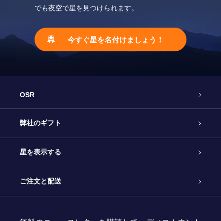
でも夜空で星を見つけられます。
今すぐ星を名付けましょう！
OSR
カスタマーサービス
弊社のギフト
お問い合わせ
Online Starギフト
星を表示する
ブログ
OSRギフトパック
星の登録
ご注文と配送
よくあるご質問
Super Star Gift
OSR Star Finderアプリ
カスタマーログイン