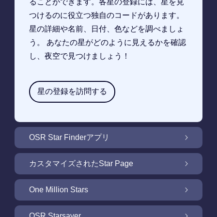
ることができます。各星の登録には、星を見
つけるのに役立つ独自のコードがあります。
星の詳細や名前、日付、色などを調べましょ
う。 あなたの星がどのように見えるかを確認
し、夜空で見つけましょう！
星の登録を訪問する
OSR Star Finderアプリ
OSR Star Finderアプリで夜空に輝く自分の星
カスタマイズされたStar Page
を見つけるには
無料Star Pageで星のギフトをカスタマイズ
One Million Stars
One Million Stars: 私たちの銀河系の周辺を探
OSR Starsaver