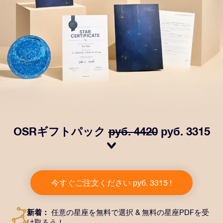
OSRギフトパック
руб. 4420
руб. 3315
OSRギフトパックで目を輝かせましょう！指定した住
所に送付される美しい封筒とカスタマイズされたドキュ
今すぐご注文ください руб. 3315 !
メント、デジタルドキュメントが含まれている他、弊社
のアプリを無料で利用できます。大切や人や友達に永遠
に残る贈り物を贈れる、魔法のような方法です。
新着：
任意の星座を無料で選択 & 無料の星座PDFを受
け取ろう！