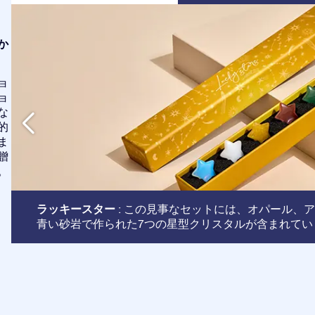
か
ョ
ョ
な
的
ま
贈
。
ラッキースター
: この見事なセットには、オパール、
青い砂岩で作られた7つの星型クリスタルが含まれてい