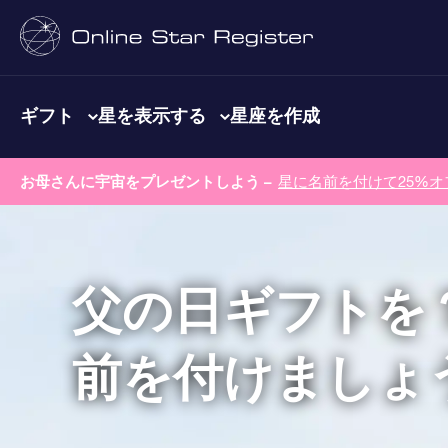
ギフト
星を表示する
星座を作成
お母さんに宇宙をプレゼントしよう –
星に名前を付けて25%オ
父の日ギフトを
前を付けましょ