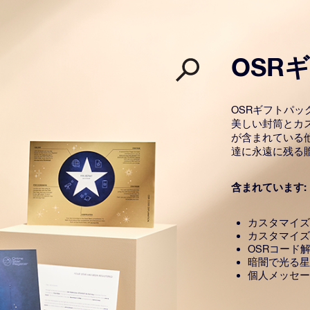
OSR
OSRギフトパ
美しい封筒とカ
が含まれている
達に永遠に残る
含まれています:
カスタマイズ
カスタマイズ
OSRコード
暗闇で光る星
個人メッセー