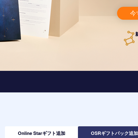
今
Online Starギフト追加
OSRギフトパック追