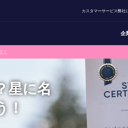
カスタマーサービス
弊社
企
フ！
？星に名
う！