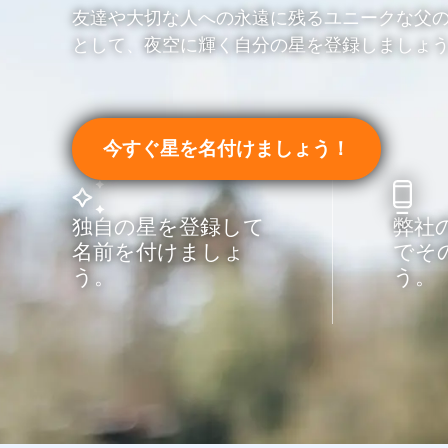
友達や大切な人への永遠に残るユニークな父
として、夜空に輝く自分の星を登録しましょ
今すぐ星を名付けましょう！
独自の星を登録して
弊社
名前を付けましょ
でそ
う。
う。