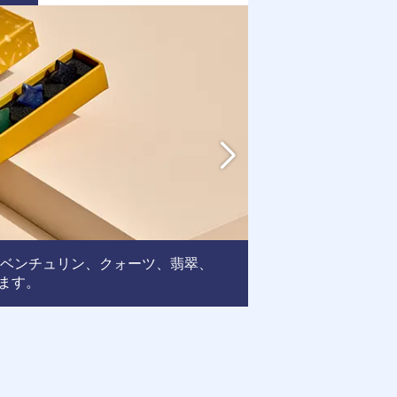
アベンチュリン、クォーツ、翡翠、
フレーム
ます。
: この