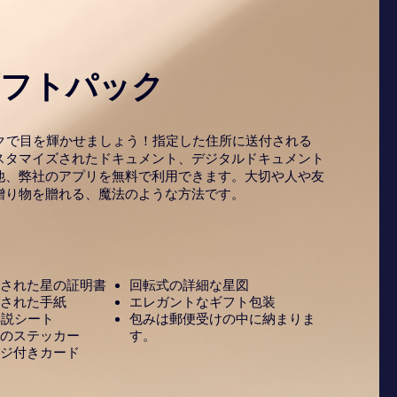
ギフトパック
ックで目を輝かせましょう！指定した住所に送付される
スタマイズされたドキュメント、デジタルドキュメント
他、弊社のアプリを無料で利用できます。大切や人や友
贈り物を贈れる、魔法のような方法です。
された星の証明書
回転式の詳細な星図
された手紙
エレガントなギフト包装
解説シート
包みは郵便受けの中に納まりま
のステッカー
す。
ジ付きカード