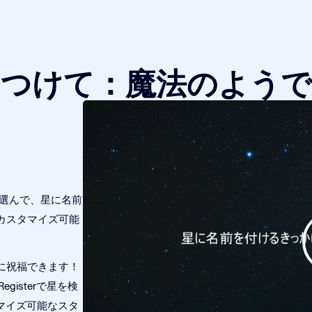
をつけて：魔法のようで
つ選んで、星に名前
カスタマイズ可能
に祝福できます！
gisterで星を検
タマイズ可能なスタ