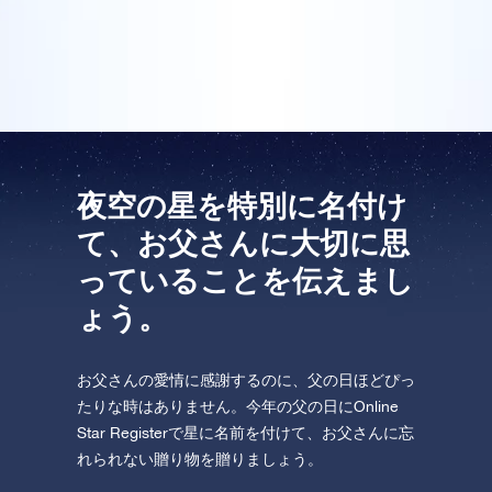
はとても違ったものでした。父はとても喜び、素晴ら
One Million Stars を訪問してください。
しい父の日になりました!
VRで宇宙を発見しましょう
AppStore (iOS)
Play Store (Android)
夜空の星を特別に名付け
て、お父さんに大切に思
っていることを伝えまし
ょう。
お父さんの愛情に感謝するのに、父の日ほどぴっ
たりな時はありません。今年の父の日にOnline
Star Registerで星に名前を付けて、お父さんに忘
れられない贈り物を贈りましょう。