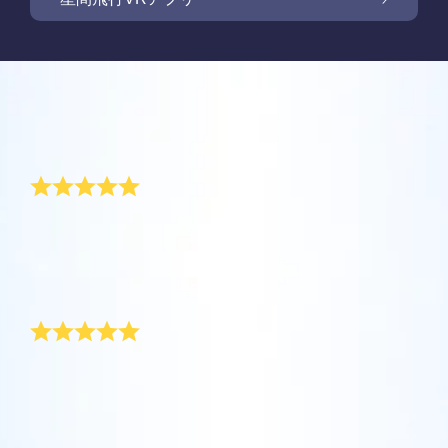
Online Star Registerでは、夜空に輝く星や星
座を見つけるために、iOS とAndroid用無料モ
新商品: VRアプリで星の間を飛行しましょう
Online Star Registerでは、星のギフトをご購
バイルアプリをご提供しています。Star
入いただいた方全員に無料Star Pageをご提供
レビュー
Finderアプリで、Online Star
しています。Online Star Register（OSR)で星
One Million Starsアプリで、ご自宅で快適に
Register（OSR）に登録した星をさらに簡単
に名前を付けてStar Pageをカスタマイズし、
宇宙を探索しましょう。これは、ウェブブラ
とってもスペシャルl
に名付けたり見つけたりできます。星の専用
OSR Starsaverを利用して、いつでも星を身
ご家族やお友達、同僚の方に忘れられない贈
ウザから星を旅する画期的な方法です。One
コードで特別に名付けられた星の正確な位置
近に感じましょう。自分の星をスマートフォ
り物を贈りましょう。ウェルカムメッセージ
Million Starsアプリにより、天文学者により
を知ったり、現在地をもとに星座を探したり
今年、私の2人の娘は特別な父の日のプレゼントをく
OSR星間飛行VRアプリを利用して、惑星を訪
ンやパソコンの背景画像に設定して、画面を
を添えたり、写真をアップロードしたりな
れました。それは星の唯一の座標を示す証明書です!
命名された星やOnline Star Register（OSR）
できます。
れ、夜空にある88個の星座について学びまし
キラキラ輝かせましょう！ 新機能OSR
ど、様々な用途でご利用いただけます。
「世界で最高のお父さんへ」とそこには書いてありま
で名付けられた星を含め、100万個の星を見
ょう。「星をつなぐ」ためにプレイし、各星
Starsaverを用いて、1日中いつでも星を見る
した。私はすぐにその証明書を額縁に入れました!
ることができます。3Dで宇宙を飛び回り、星
詳細を見る
座に関する情報のロックを解除してくださ
父の日の特別な贈り物
ことができます。
詳細を見る
や銀河を体感しましょう！
い。 自分の特別な星に飛んで、詳細を見て、
詳細を見る
大切な人と共有してください。 無料のモバイ
私は今年、どれほど私が父を愛しているかを表せる贈
AppStore (iOS)
Play Store (Android)
詳細を見る
Star Pageをプレビューする
り物を父の日に向けて探していました。私の両親の戸
ルVRアプリはiOSとAndroidで利用できます。
棚は、去年もらった、役に立たない忘れられた贈り物
今すぐアプリをダウンロードして、星の間を
でいっぱいでした。この父の日の贈り物は、これらと
OSR Starsaverをプレビューする
飛行しましょう！