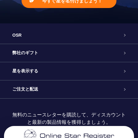
今すぐ星を名付けましょう！
OSR
カスタマーサービス
弊社のギフト
お問い合わせ
Online Starギフト
星を表示する
ブログ
OSRギフトパック
星の登録
ご注文と配送
よくあるご質問
Super Star Gift
OSR Star Finderアプリ
カスタマーログイン
無料のニュースレターを購読して、ディスカウント
と最新の製品情報を獲得しましょう。
OSR ギフトカード
レビュー
カスタマイズされたStar Page
お支払いに関する情報