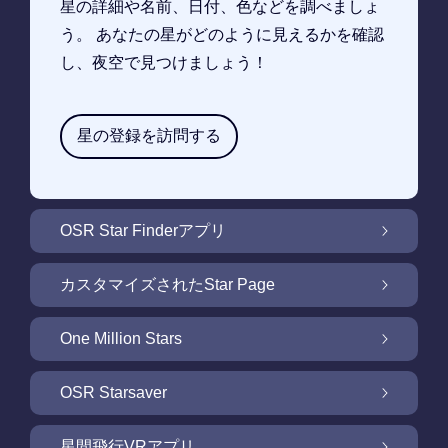
星の詳細や名前、日付、色などを調べましょ
う。 あなたの星がどのように見えるかを確認
し、夜空で見つけましょう！
星の登録を訪問する
OSR Star Finderアプリ
OSR Star Finderアプリで夜空に輝く自分の星
カスタマイズされたStar Page
を見つけるには
無料Star Pageで星のギフトをカスタマイズ
One Million Stars
One Million Stars: 私たちの銀河系の周辺を探
OSR Starsaver
索
OSR Starsaverで画面を照らしましょう
星間飛行VRアプリ