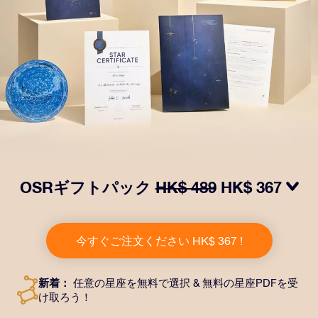
OSRギフトパック
HK$ 489
HK$ 367
OSRギフトパックで目を輝かせましょう！指定した住
所に送付される美しい封筒とカスタマイズされたドキュ
今すぐご注文ください HK$ 367 !
メント、デジタルドキュメントが含まれている他、弊社
のアプリを無料で利用できます。大切や人や友達に永遠
に残る贈り物を贈れる、魔法のような方法です。
新着：
任意の星座を無料で選択 & 無料の星座PDFを受
け取ろう！