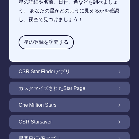
星の詳細や名前、日付、色などを調べましょ
う。 あなたの星がどのように見えるかを確認
し、夜空で見つけましょう！
星の登録を訪問する
OSR Star Finderアプリ
OSR Star Finderアプリで夜空に輝く自分の星
カスタマイズされたStar Page
を見つけるには
無料Star Pageで星のギフトをカスタマイズ
One Million Stars
One Million Stars: 私たちの銀河系の周辺を探
OSR Starsaver
索
OSR Starsaverで画面を照らしましょう
星間飛行VRアプリ