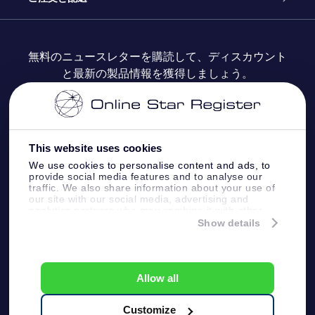
よくあるご質問
Super Star Gift
OSR Star Finderアプリ
カスタマーログイン
無料のニュースレターを購読して、ディスカウント
と最新の製品情報を獲得しましょう。
OSR ギフトカード
レビュー
カスタマイズされたStar Page
お支払いに関する情報
法人ギフト
One Million Stars
配送に関する情報
This website uses cookies
OSR Starsaver
返品ポリシ
We use cookies to personalise content and ads, to
provide social media features and to analyse our
traffic. We also share information about your use of
星間飛行VRアプリ
our site with our social media, advertising and
星座
analytics partners who may combine it with other
information that you’ve provided to them or that
Show details
they’ve collected from your use of their services.
Online Star Register BV
- Laan van de Maagd 83, 7324
BT Apeldoorn, The Netherlands
カスタマーサービス:
help@osr.org
Allow all
KVK: 60333553, VAT: NL 8538.62.722B01
プレスページ
One Million Stars
Customize
一般利用規約
プライバシーポリシー &