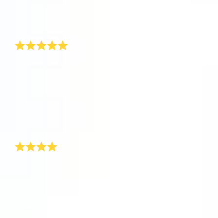
マス・プレゼントをどこで買ったのかと尋ねます。私
One Million Stars を訪問してください。
の答えはいつも同じです。OSR.orgをチェックしてみ
てください!
VRで宇宙を発見しましょう
とても独創的なクリスマス・プレゼント!
AppStore (iOS)
Play Store (Android)
今年は、豪華なパッケージに入ったクリスマス・プレ
ゼントが家に届きました。私は驚いてパッケージを急
いで開けると、すぐに私の名前が付いた星を見まし
た。このような独創的なクリスマス・プレゼントをも
らったことは今までありませんでした。特別に自分の
名前の付いた星が永遠にあるというのは本当に名誉な
ことだと思います!
ガールフレンドへのクリスマス・プレゼント
去年私の弟は、彼の妻に、少しありふれたクリスマ
ス・プレゼントを買いました。そのクリスマス・プレ
ゼントは特に悪趣味で、彼はその後、年中そのプレゼ
ントについて指摘されました。自分はそうならないよ
うにと、私はガールフレンドへのクリスマス・プレゼ
ント探しをがんばることにしました。インターネット