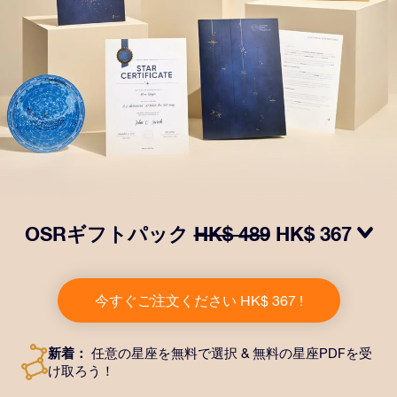
OSRギフトパック
HK$ 489
HK$ 367
OSRギフトパックで目を輝かせましょう！指定した住
所に送付される美しい封筒とカスタマイズされたドキュ
今すぐご注文ください HK$ 367 !
メント、デジタルドキュメントが含まれている他、弊社
のアプリを無料で利用できます。大切や人や友達に永遠
に残る贈り物を贈れる、魔法のような方法です。
新着：
任意の星座を無料で選択 & 無料の星座PDFを受
け取ろう！