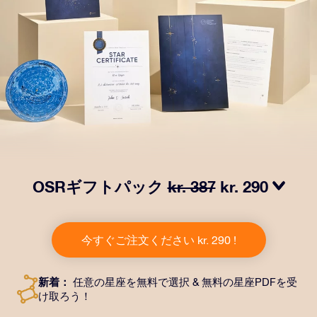
OSRギフトパック
kr. 387
kr. 290
OSRギフトパックで目を輝かせましょう！指定した住
所に送付される美しい封筒とカスタマイズされたドキュ
今すぐご注文ください kr. 290 !
メント、デジタルドキュメントが含まれている他、弊社
のアプリを無料で利用できます。大切や人や友達に永遠
に残る贈り物を贈れる、魔法のような方法です。
新着：
任意の星座を無料で選択 & 無料の星座PDFを受
け取ろう！