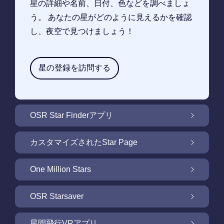
星の詳細や名前、日付、色などを調べましょ
う。 あなたの星がどのように見えるかを確認
し、夜空で見つけましょう！
星の登録を訪問する
OSR Star Finderアプリ
OSR Star Finderアプリで夜空に輝く自分の星
カスタマイズされたStar Page
を見つけるには
無料Star Pageで星のギフトをカスタマイズ
One Million Stars
One Million Stars: 私たちの銀河系の周辺を探
OSR Starsaver
索
OSR Starsaverで画面を照らしましょう
星間飛行VRアプリ