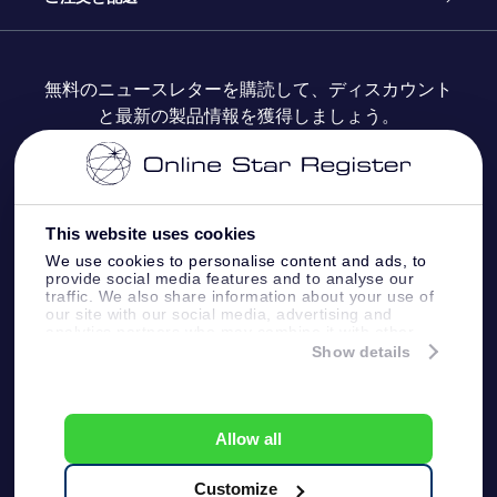
よくあるご質問
Super Star Gift
OSR Star Finderアプリ
カスタマーログイン
無料のニュースレターを購読して、ディスカウント
と最新の製品情報を獲得しましょう。
OSR ギフトカード
レビュー
カスタマイズされたStar Page
お支払いに関する情報
法人ギフト
One Million Stars
配送に関する情報
This website uses cookies
OSR Starsaver
返品ポリシ
We use cookies to personalise content and ads, to
provide social media features and to analyse our
traffic. We also share information about your use of
星間飛行VRアプリ
our site with our social media, advertising and
星座
analytics partners who may combine it with other
information that you’ve provided to them or that
Show details
they’ve collected from your use of their services.
Online Star Register BV
- Laan van de Maagd 83, 7324
BT Apeldoorn, The Netherlands
カスタマーサービス:
help@osr.org
Allow all
KVK: 60333553, VAT: NL 8538.62.722B01
プレスページ
One Million Stars
Customize
一般利用規約
プライバシーポリシー &