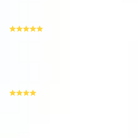
マス・プレゼントをどこで買ったのかと尋ねます。私
One Million Stars を訪問してください。
の答えはいつも同じです。OSR.orgをチェックしてみ
てください!
VRで宇宙を発見しましょう
とても独創的なクリスマス・プレゼント!
AppStore (iOS)
Play Store (Android)
今年は、豪華なパッケージに入ったクリスマス・プレ
ゼントが家に届きました。私は驚いてパッケージを急
いで開けると、すぐに私の名前が付いた星を見まし
た。このような独創的なクリスマス・プレゼントをも
らったことは今までありませんでした。特別に自分の
名前の付いた星が永遠にあるというのは本当に名誉な
ことだと思います!
ガールフレンドへのクリスマス・プレゼント
去年私の弟は、彼の妻に、少しありふれたクリスマ
ス・プレゼントを買いました。そのクリスマス・プレ
ゼントは特に悪趣味で、彼はその後、年中そのプレゼ
ントについて指摘されました。自分はそうならないよ
うにと、私はガールフレンドへのクリスマス・プレゼ
ント探しをがんばることにしました。インターネット