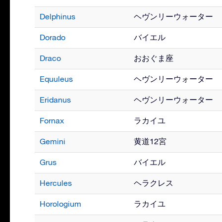
Delphinus
ヘヴンリーウォーター
Dorado
バイエル
Draco
おおぐま座
Equuleus
ヘヴンリーウォーター
Eridanus
ヘヴンリーウォーター
Fornax
ラカイユ
Gemini
黄道12宮
Grus
バイエル
Hercules
ヘラクレス
Horologium
ラカイユ