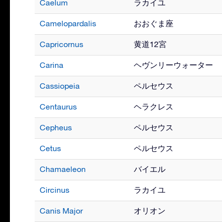
Caelum
ラカイユ
Camelopardalis
おおぐま座
Capricornus
黄道12宮
Carina
ヘヴンリーウォーター
Cassiopeia
ペルセウス
Centaurus
ヘラクレス
Cepheus
ペルセウス
Cetus
ペルセウス
Chamaeleon
バイエル
Circinus
ラカイユ
Canis Major
オリオン