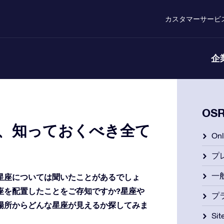
カスタマーサービ
企
OS
て、知っておくべき全て
On
プ
一
星座については聞いたことがあるでしょ
座を配置したことをご存知ですか?星座や
プ
場所からどんな星座が見えるか探してみま
Si