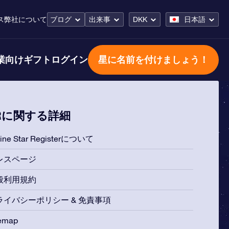
ス
弊社について
ブログ
出来事
DKK
日本語
業向けギフト
ログイン
星に名前を付けましょう！
Rに関する詳細
line Star Registerについて
レスページ
般利用規約
ライバシーポリシー & 免責事項
temap