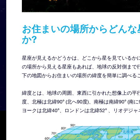
お住まいの場所からどんな
か?
星座が見えるかどうかは、どこから星を見ているか
の場所から見える星座もあれば、地球の反対側まで
下の地図からお住まいの場所の緯度を簡単に調べる
緯度とは、地球の周囲、東西に引かれた想像上の平
度、北極は北緯90° (北へ90度)、南極は南緯90° 
ヨークは北緯40°、ロンドンは北緯52° 、リオデジ