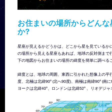
お住まいの場所からどんな
か?
星座が見えるかどうかは、どこから星を見ているか
の場所から見える星座もあれば、地球の反対側まで
下の地図からお住まいの場所の緯度を簡単に調べる
緯度とは、地球の周囲、東西に引かれた想像上の平
度、北極は北緯90° (北へ90度)、南極は南緯90° 
ヨークは北緯40°、ロンドンは北緯52° 、リオデジ