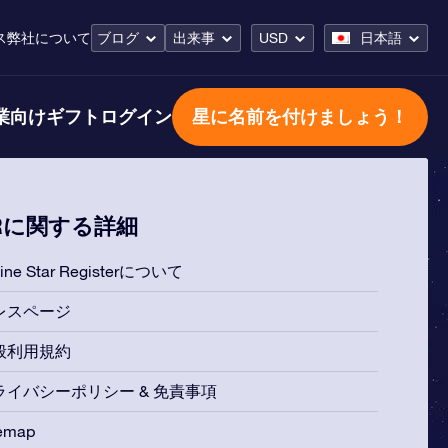
ス
弊社について
ブログ
出来事
USD
日本語
業向けギフト
ログイン
星に名前を付けましょう！
Rに関する詳細
line Star Registerについて
レスページ
般利用規約
ライバシーポリシー & 免責事項
temap