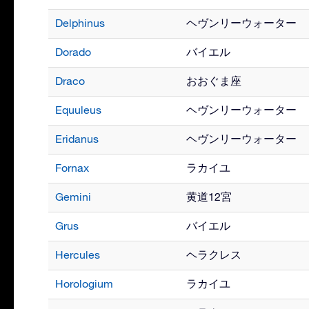
Delphinus
ヘヴンリーウォーター
Dorado
バイエル
Draco
おおぐま座
Equuleus
ヘヴンリーウォーター
Eridanus
ヘヴンリーウォーター
Fornax
ラカイユ
Gemini
黄道12宮
Grus
バイエル
Hercules
ヘラクレス
Horologium
ラカイユ