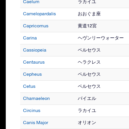
Caelum
ラカイユ
Camelopardalis
おおぐま座
Capricornus
黄道12宮
Carina
ヘヴンリーウォーター
Cassiopeia
ペルセウス
Centaurus
ヘラクレス
Cepheus
ペルセウス
Cetus
ペルセウス
Chamaeleon
バイエル
Circinus
ラカイユ
Canis Major
オリオン