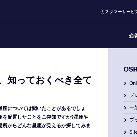
カスタマーサービ
企
OS
て、知っておくべき全て
On
プ
一
星座については聞いたことがあるでしょ
座を配置したことをご存知ですか?星座や
プ
場所からどんな星座が見えるか探してみま
Si