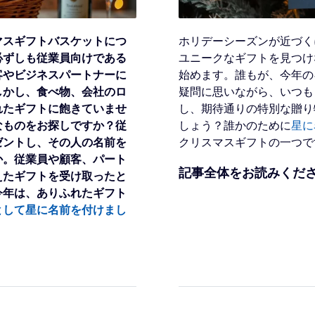
マスギフトバスケットにつ
ホリデーシーズンが近づく
必ずしも従業員向けである
ユニークなギフトを見つけ
客やビジネスパートナーに
始めます。誰もが、今年の
しかし、食べ物、会社のロ
疑問に思いながら、いつも
れたギフトに飽きていませ
し、期待通りの特別な贈り
なものをお探しですか？従
しょう？誰かのために
星に
ゼントし、その人の名前を
クリスマスギフトの一つで
か。従業員や顧客、パート
記事全体をお読みくだ
えたギフトを受け取ったと
今年は、ありふれたギフト
として星に名前を付けまし