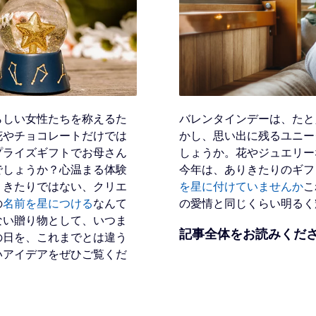
らしい女性たちを称えるた
バレンタインデーは、たと
花やチョコレートだけでは
かし、思い出に残るユニー
プライズギフトでお母さん
しょうか。花やジュエリー
でしょうか？心温まる体験
今年は、ありきたりのギフ
りきたりではない、クリエ
を星に付けていませんか
こ
の
名前を星につける
なんて
の愛情と同じくらい明るく
ない贈り物として、いつま
記事全体をお読みくだ
の日を、これまでとは違う
いアイデアをぜひご覧くだ