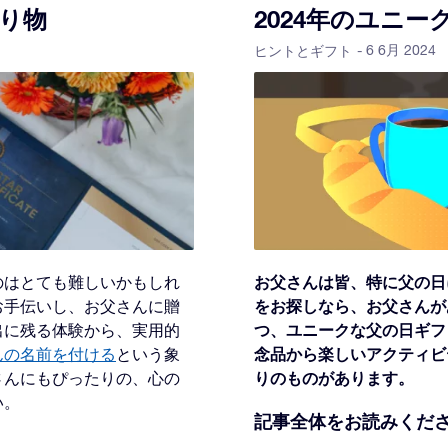
り物
2024年のユニ
- 6 6月 2024
ヒントとギフト
お父さんは皆、特に父の日
のはとても難しいかもしれ
をお探しなら、お父さんが
お手伝いし、お父さんに贈
つ、ユニークな父の日ギフ
出に残る体験から、実用的
念品から楽しいアクティビ
んの名前を付ける
という象
りのものがあります。
さんにもぴったりの、心の
い。
記事全体をお読みくだ