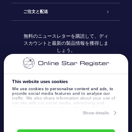
ブログ
OSRギフトパック
星の登録
ご注文と配送
よくあるご質問
Super Star Gift
OSR Star Finderアプリ
カスタマーログイン
無料のニュースレターを購読して、ディ
スカウントと最新の製品情報を獲得しま
OSR ギフトカード
レビュー
カスタマイズされたStar Page
お支払いに関する情報
しょう。
法人ギフト
One Million Stars
配送に関する情報
OSR Starsaver
返品ポリシ
This website uses cookies
We use cookies to personalise content and ads, to
provide social media features and to analyse our
星間飛行VRアプリ
星座
traffic. We also share information about your use of
our site with our social media, advertising and
analytics partners who may combine it with other
information that you’ve provided to them or that
Show details
they’ve collected from your use of their services.
Online Star Register BV
- Laan van de Maagd
83, 7324 BT Apeldoorn, The Netherlands