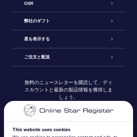
OSR
カスタマーサービス
弊社のギフト
お問い合わせ
Online Starギフト
星を表示する
ブログ
OSRギフトパック
星の登録
ご注文と配送
よくあるご質問
Super Star Gift
OSR Star Finderアプリ
カスタマーログイン
無料のニュースレターを購読して、ディ
スカウントと最新の製品情報を獲得しま
OSR ギフトカード
レビュー
カスタマイズされたStar Page
お支払いに関する情報
しょう。
法人ギフト
One Million Stars
配送に関する情報
OSR Starsaver
返品ポリシ
This website uses cookies
We use cookies to personalise content and ads, to