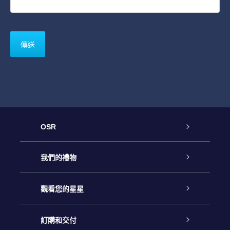
OSR
客戶服務
我們的禮物
聯繫我們
Online Star禮物
觀看您的星星
博客
OSR禮物包
星星注册
訂購和交付