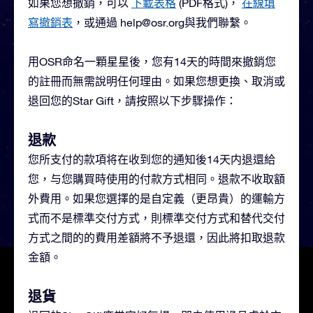
如果您想撤銷，可以
下載表格
(PDF格式)，
在線填
寫撤銷表
，或通過
help@osr.org
與我們聯繫。
用OSR命名一顆星星後，您有14天的時間來撤銷您
的註冊而無需說明任何理由。如果您想更換、取消或
退回您的Star Gift，請按照以下步驟操作：
退款
您所支付的款項将在收到您的通知後14天内退還給
您，与您購買時使用的付款方式相同。退款不收取額
外費用。如果您選擇的是自定義（更昂貴）的運輸方
式而不是標準交付方式，則標準交付方式和替代交付
方式之間的的費用差額將不予退還，因此將扣取退款
金額。
退貨