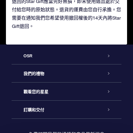
退回的Star Gift應當完好無損，即未使用過且處於交
付給您時的原始狀態。退貨的運費由您自行承擔。您
需要在通知我們您希望使用撤回權後的14天內將Star
Gift退回。
OSR
客戶服務
我們的禮物
聯繫我們
Online Star禮物
觀看您的星星
博客
OSR禮物包
星星注册
訂購和交付
OSR Star Finder App
常見問題解答
Super Star 禮物
客戶登錄