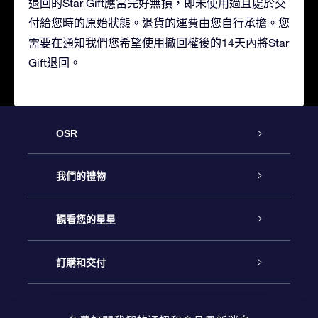
退回的Star Gift應當完好無損，即未使用過且處於交
付給您時的原始狀態。退貨的運費由您自行承擔。您
需要在通知我們您希望使用撤回權後的14天內將Star
Gift退回。
OSR
客戶服務
我們的禮物
聯繫我們
Online Star禮物
觀看您的星星
博客
OSR禮物包
星星注册
訂購和交付
OSR Star Finder App
常見問題解答
Super Star 禮物
客戶登錄