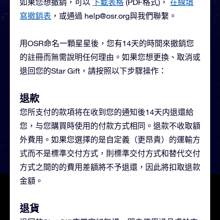
如果您想撤銷，可以
下載表格
(PDF格式)，
在線填
寫撤銷表
，或通過
help@osr.org
與我們聯繫。
用OSR命名一顆星星後，您有14天的時間來撤銷您
的註冊而無需說明任何理由。如果您想更換、取消或
退回您的Star Gift，請按照以下步驟操作：
退款
您所支付的款項将在收到您的通知後14天内退還給
您，与您購買時使用的付款方式相同。退款不收取額
外費用。如果您選擇的是自定義（更昂貴）的運輸方
式而不是標準交付方式，則標準交付方式和替代交付
方式之間的的費用差額將不予退還，因此將扣取退款
金額。
退貨