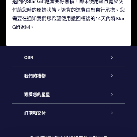
退回的Star Gift應當完好無損，即未使用過且處於交
付給您時的原始狀態。退貨的運費由您自行承擔。您
需要在通知我們您希望使用撤回權後的14天內將Star
Gift退回。
OSR
客戶服務
我們的禮物
聯繫我們
Online Star禮物
觀看您的星星
博客
OSR禮物包
星星注册
訂購和交付
OSR Star Finder App
常見問題解答
Super Star 禮物
客戶登錄