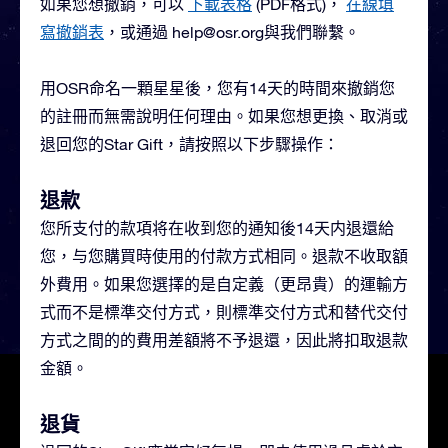
如果您想撤銷，可以
下載表格
(PDF格式)，
在線填
寫撤銷表
，或通過
help@osr.org
與我們聯繫。
用OSR命名一顆星星後，您有14天的時間來撤銷您
的註冊而無需說明任何理由。如果您想更換、取消或
退回您的Star Gift，請按照以下步驟操作：
退款
您所支付的款項将在收到您的通知後14天内退還給
您，与您購買時使用的付款方式相同。退款不收取額
外費用。如果您選擇的是自定義（更昂貴）的運輸方
式而不是標準交付方式，則標準交付方式和替代交付
方式之間的的費用差額將不予退還，因此將扣取退款
金額。
退貨