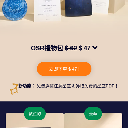
OSR禮物包
$ 62
$ 47
我們推出了讓人眼前一亮的 OSR禮物包！這款禮物包括
一個精美的信封、寄往您的收貨地址的個性化文檔、電子
立即下單 $ 47 !
文件以及免費應用程序。這是一種向親友贈送永恒禮物的
神奇方式。
新功能：
免費選擇任意星座 & 獲取免費的星座PDF！
數位的
豪華