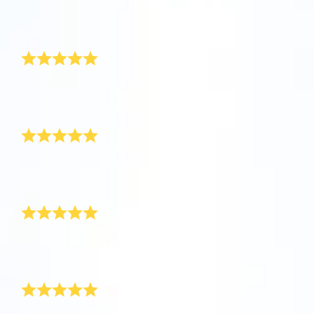
評論
Star Register (OSR)註冊的星星則更簡單些。
坐在您舒適的家中，利用One Million Stars應
Star Register (OSR)命名一顆星並定制一個star
利用一個獨特的星星代碼精確定位天空中一顆
用程序探索宇宙。這是一個從您的網站瀏覽器
page，以為朋友、親人或同事送上一份永遠難
漂亮
特別命名的星星，或是根據自己的位置瀏覽星
使用OSR Starsaver，讓您的星星與您近在咫
進行星際旅行的歷史性的飛躍。One Million
忘的禮物。寫下一句歡迎辭、上傳照片，等
座。
尺。將您的星星設置為手機或電腦壁紙，让你
Stars 應用程序使您能夠觀看一百萬顆星星，
等。
使用 OSR推出的“帶我飛向星星 VR應用程序”
的屏幕閃閃发光！使用新的OSR Starsaver，
包括天文學家命名的星星，以及在Online Star
為了感謝母親，我訂購了OSR禮物包。星星證書漂亮極
阅读全文
訪問行星，了解夜空中的 88 個星座。玩一玩
了，在不久的將來我還會為另一顆星星命名！
隨時觀賞你的星星。
阅读全文
Register (OSR)個性化的星星。在宇宙中飛
一份令人讚歎的禮物
“連接星星”遊戲，解鎖每個星座的信息。飛到
行，在3D中體驗宇宙星辰！
阅读全文
屬於您自己的那顆星星，查看詳細信息並與您
AppStore (iOS)
Play Store (安卓)
预览Star Page
所愛的人分享。適用於iOS 和Android的免費移
阅读全文
精美的禮物，漂亮的設計。這是送給鄰居的一份很棒的
禮物！
動 VR 應用程序。 立即下載應用程序，飛向星
對服務非常滿意
预览OSR Starsaver
空！
訪問One Million Stars
我對服務感到非常滿意。禮物包發貨很及時，我用Star
Finder應用程序找到了那颗星。非常感谢！
她一定會喜歡上它
在VR中探索宇宙