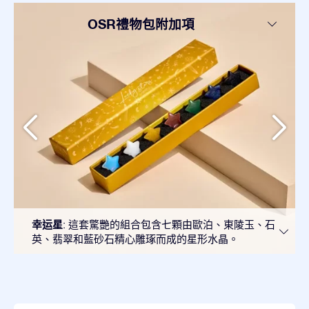
OSR禮物包附加項
幸运星
: 這套驚艷的組合包含七顆由歐泊、東陵玉、石
英、翡翠和藍砂石精心雕琢而成的星形水晶。