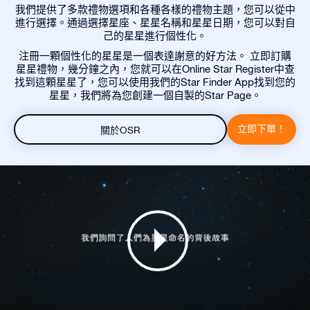
我們提供了多款禮物選項和各種各樣的禮物主題，您可以從中
進行選擇。通過選擇星座、星星名稱和星星日期，您可以對自
己的星星進行個性化。
注冊一顆個性化的星星是一個表達謝意的好方法。 立即訂購
星星禮物，幾分鐘之內，您就可以在Online Star Register中查
找到這顆星星了，您可以使用我們的Star Finder App找到您的
星星，我們將為您創建一個自製的Star Page。
立即下單！
關於OSR