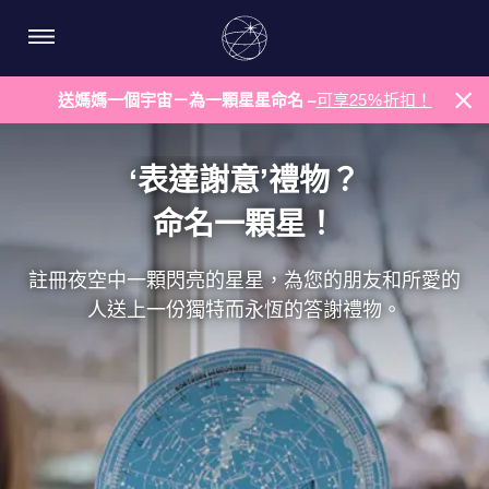
送媽媽一個宇宙－為一顆星星命名 –
可享25%折扣！
‘表達謝意’禮物？
命名一顆星！
註冊夜空中一顆閃亮的星星，為您的朋友和所愛的
人送上一份獨特而永恆的答謝禮物。