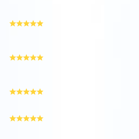
我為妈妈訂購了Super Star禮物。她非常喜欢這份禮
AppStore (iOS)
Play Store (安卓)
物！
值得等待
這是一份漂亮而充滿魔力的禮物！交貨稍微有點慢，但
真的沒有白等。
溫馨感人
我已經為好幾個人命名過星星，看到他們收到禮物時欣
喜的表情真讓人高興。
交貨準時
貨很快就收到了，裝在一個漂亮的藍色信封裡。
表達謝意的禮物
對於一個已經擁有一切的人，你該送什么禮物呢？答案
就是：送一颗星星！爸爸對OSR禮物包非常满意。太謝