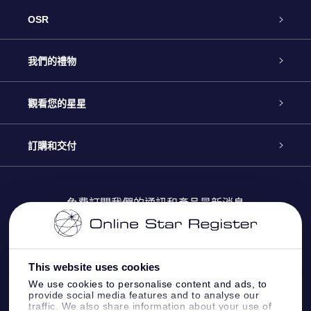
OSR
客戶服務
我們的禮物
聯繫我們
Online Star禮物
觀看您的星星
博客
OSR禮物包
星星注册
訂購和交付
OSR Star Finder App
常見問題解答
Super Star 禮物
客戶登錄
免費訂閱我們的通訊和產品最新消息
個性化的Star Page
評論
OSR 禮物卡
付款資訊
One Million Stars
This website uses cookies
公司禮品
配送信息
We use cookies to personalise content and ads, to
provide social media features and to analyse our
OSR Starsaver
traffic. We also share information about your use of