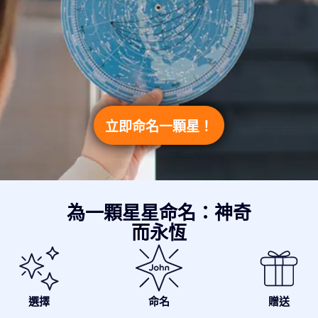
立即命名一顆星！
為一顆星星命名：神奇
而永恆
選擇
命名
贈送