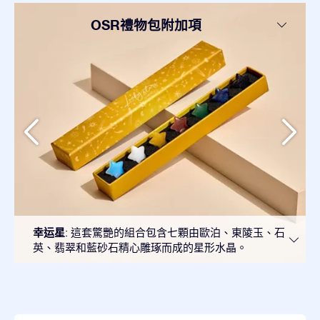
OSR禮物包附加項
幸运星
: 這套驚艷的組合包含七顆由歐泊、東陵玉、石
英、翡翠和藍砂石精心雕琢而成的星形水晶。