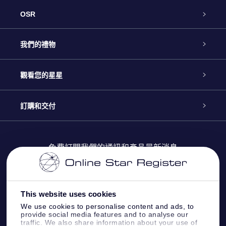
OSR
客戶服務
我們的禮物
聯繫我們
Online Star禮物
觀看您的星星
博客
OSR禮物包
星星注册
訂購和交付
OSR Star Finder App
常見問題解答
Super Star 禮物
客戶登錄
免費訂閱我們的通訊和產品最新消息
個性化的Star Page
評論
OSR 禮物卡
付款資訊
One Million Stars
This website uses cookies
公司禮品
配送信息
We use cookies to personalise content and ads, to
provide social media features and to analyse our
OSR Starsaver
traffic. We also share information about your use of