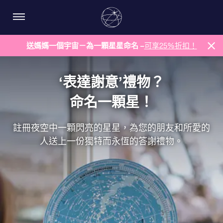
送媽媽一個宇宙－為一顆星星命名 –
可享25%折扣！
‘表達謝意’禮物？
命名一顆星！
註冊夜空中一顆閃亮的星星，為您的朋友和所愛的
人送上一份獨特而永恆的答謝禮物。