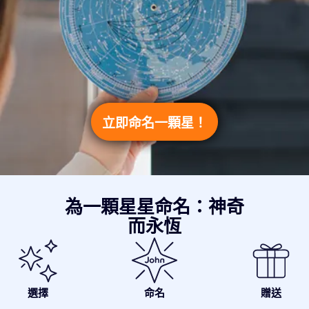
立即命名一顆星！
為一顆星星命名：神奇
而永恆
選擇
命名
贈送