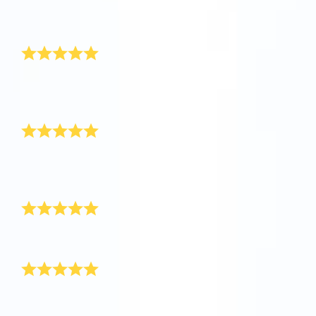
我為妈妈訂購了Super Star禮物。她非常喜欢這份禮
AppStore (iOS)
Play Store (安卓)
物！
值得等待
這是一份漂亮而充滿魔力的禮物！交貨稍微有點慢，但
真的沒有白等。
溫馨感人
我已經為好幾個人命名過星星，看到他們收到禮物時欣
喜的表情真讓人高興。
交貨準時
貨很快就收到了，裝在一個漂亮的藍色信封裡。
表達謝意的禮物
對於一個已經擁有一切的人，你該送什么禮物呢？答案
就是：送一颗星星！爸爸對OSR禮物包非常满意。太謝