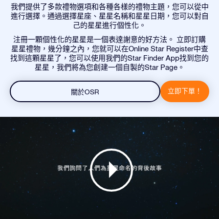
我們提供了多款禮物選項和各種各樣的禮物主題，您可以從中
進行選擇。通過選擇星座、星星名稱和星星日期，您可以對自
己的星星進行個性化。
注冊一顆個性化的星星是一個表達謝意的好方法。 立即訂購
星星禮物，幾分鐘之內，您就可以在Online Star Register中查
找到這顆星星了，您可以使用我們的Star Finder App找到您的
星星，我們將為您創建一個自製的Star Page。
立即下單！
關於OSR