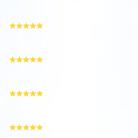
評論
Star Register (OSR)註冊的星星則更簡單些。
坐在您舒適的家中，利用One Million Stars應
Star Register (OSR)命名一顆星並定制一個star
利用一個獨特的星星代碼精確定位天空中一顆
用程序探索宇宙。這是一個從您的網站瀏覽器
page，以為朋友、親人或同事送上一份永遠難
漂亮
特別命名的星星，或是根據自己的位置瀏覽星
使用OSR Starsaver，讓您的星星與您近在咫
進行星際旅行的歷史性的飛躍。One Million
忘的禮物。寫下一句歡迎辭、上傳照片，等
座。
尺。將您的星星設置為手機或電腦壁紙，让你
Stars 應用程序使您能夠觀看一百萬顆星星，
等。
使用 OSR推出的“帶我飛向星星 VR應用程序”
的屏幕閃閃发光！使用新的OSR Starsaver，
包括天文學家命名的星星，以及在Online Star
為了感謝母親，我訂購了OSR禮物包。星星證書漂亮極
阅读全文
訪問行星，了解夜空中的 88 個星座。玩一玩
了，在不久的將來我還會為另一顆星星命名！
隨時觀賞你的星星。
阅读全文
Register (OSR)個性化的星星。在宇宙中飛
一份令人讚歎的禮物
“連接星星”遊戲，解鎖每個星座的信息。飛到
行，在3D中體驗宇宙星辰！
阅读全文
屬於您自己的那顆星星，查看詳細信息並與您
AppStore (iOS)
Play Store (安卓)
预览Star Page
所愛的人分享。適用於iOS 和Android的免費移
阅读全文
精美的禮物，漂亮的設計。這是送給鄰居的一份很棒的
禮物！
動 VR 應用程序。 立即下載應用程序，飛向星
對服務非常滿意
预览OSR Starsaver
空！
訪問One Million Stars
我對服務感到非常滿意。禮物包發貨很及時，我用Star
Finder應用程序找到了那颗星。非常感谢！
她一定會喜歡上它
在VR中探索宇宙