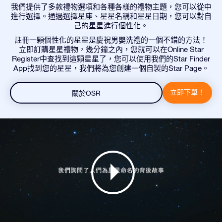
我們提供了多款禮物選項和各種各樣的禮物主題，您可以從中
進行選擇。通過選擇星座、星星名稱和星星日期，您可以對自
己的星星進行個性化。
註冊一顆個性化的星星是慶祝男嬰洗禮的一個不錯的方法！
立即訂購星星禮物，幾分鐘之內，您就可以在Online Star
Register中查找到這顆星星了，您可以使用我們的Star Finder
App找到您的星星，我們將為您創建一個自製的Star Page。
立即下單！
關於OSR