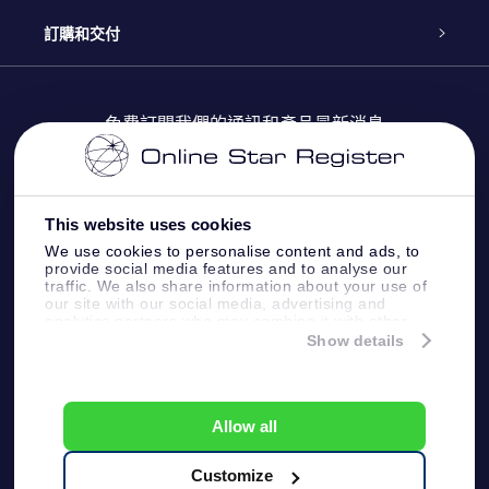
博客
OSR禮物包
星星注册
訂購和交付
OSR Star Finder App
常見問題解答
Super Star 禮物
客戶登錄
免費訂閱我們的通訊和產品最新消息
個性化的Star Page
評論
OSR 禮物卡
付款資訊
One Million Stars
This website uses cookies
公司禮品
配送信息
We use cookies to personalise content and ads, to
provide social media features and to analyse our
OSR Starsaver
traffic. We also share information about your use of
退貨政策
our site with our social media, advertising and
analytics partners who may combine it with other
information that you’ve provided to them or that
Show details
帶我飛向星星 VR 應用程序
they’ve collected from your use of their services.
個星座
Online Star Register BV
- Laan van de Maagd 83, 7324
BT Apeldoorn, The Netherlands
Allow all
客戶服務:
help@osr.org
KVK: 60333553, VAT: NL 8538.62.722B01
Customize
One Million Stars
新聞頁面