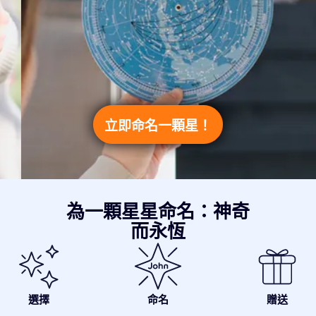
立即命名一顆星！
為一顆星星命名：神奇
而永恆
選擇
命名
贈送