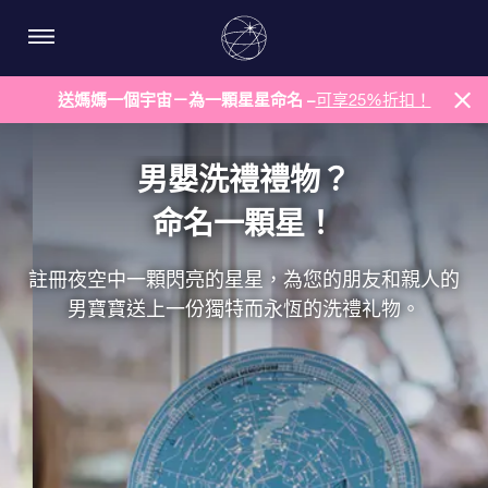
送媽媽一個宇宙－為一顆星星命名 –
可享25%折扣！
男嬰洗禮禮物？
命名一顆星！
註冊夜空中一顆閃亮的星星，為您的朋友和親人的
男寶寶送上一份獨特而永恆的洗禮礼物。