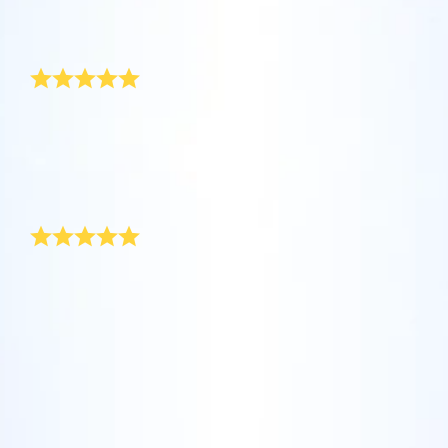
坐在您舒適的家中，利用One Million Stars應
Star Register (OSR)命名一顆星並定制一個star
利用一個獨特的星星代碼精確定位天空中一顆
用程序探索宇宙。這是一個從您的網站瀏覽器
page，以為朋友、親人或同事送上一份永遠難
送給為人父母者一份別緻的禮物
特別命名的星星，或是根據自己的位置瀏覽星
使用OSR Starsaver，讓您的星星與您近在咫
進行星際旅行的歷史性的飛躍。One Million
忘的禮物。寫下一句歡迎辭、上傳照片，等
座。
尺。將您的星星設置為手機或電腦壁紙，让你
Stars 應用程序使您能夠觀看一百萬顆星星，
等。
使用 OSR推出的“帶我飛向星星 VR應用程序”
的屏幕閃閃发光！使用新的OSR Starsaver，
包括天文學家命名的星星，以及在Online Star
在男孩的受洗典禮上，這是一份絕佳的禮物！ 證書上印
阅读全文
訪問行星，了解夜空中的 88 個星座。玩一玩
上漂亮又精美的圖片，讓你送出的禮物是如此別緻又獨
隨時觀賞你的星星。
阅读全文
Register (OSR)個性化的星星。在宇宙中飛
特。 我相信小王子長大之後，也會覺得這是一份獨一無
“連接星星”遊戲，解鎖每個星座的信息。飛到
行，在3D中體驗宇宙星辰！
二的禮物。
阅读全文
屬於您自己的那顆星星，查看詳細信息並與您
AppStore (iOS)
漂亮的禮物與時髦的包裝
Play Store (安卓)
预览Star Page
所愛的人分享。適用於iOS 和Android的免費移
阅读全文
動 VR 應用程序。 立即下載應用程序，飛向星
我幫朋友的兒子訂了一顆星星，當作送給他的受洗禮
预览OSR Starsaver
空！
物！ 在儀式結束後，我將禮袋送給他們，他們深受感
訪問One Million Stars
動。 我在附送的卡片上做了一首詩，讓禮物更特別。
漂亮的禮物和時髦的包裝，OSR 細心傳達了我們的心
意！
在VR中探索宇宙