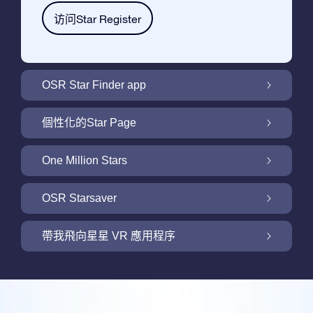
访问Star Register
OSR Star Finder app
利用OSR Star Finder App在夜空中找到屬於
個性化的Star Page
你的那顆星
利用免費的Star Page個性化您的Star Gift
One Million Stars
One Million Stars: 探索銀河系鄰近地區
OSR Starsaver
用 OSR Starsaver點亮您的螢幕
帶我飛向星星 VR 應用程序
Online Star Register為iOS和安卓用戶提供了
一款查找夜空中星星和星座的免費手機軟體。
帶我飛向星星 VR 應用程序
購買任何star gift即可獲得Online Star Register
利用Star Finder App命名和查找一顆在Online
提供的一個免費Star Page。通過利用Online
評論
Star Register (OSR)註冊的星星則更簡單些。