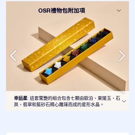
OSR禮物包附加項
幸运星
: 這套驚艷的組合包含七顆由歐泊、東陵玉、石
英、翡翠和藍砂石精心雕琢而成的星形水晶。