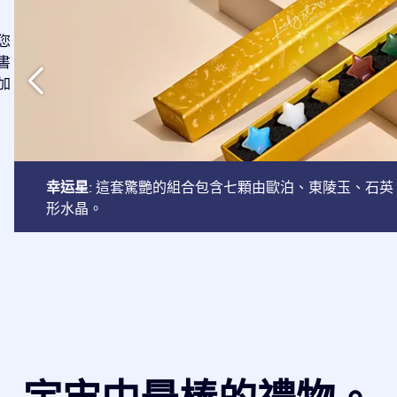
您
書
加
幸运星
: 這套驚艷的組合包含七顆由歐泊、東陵玉、石
形水晶。