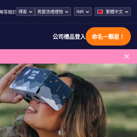
博客
男嬰洗禮禮物
INR
繁體中文
解答
關於
公司禮品
登入
命名一顆星！