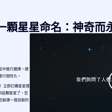
一顆星星命名：神奇而
從中進行選擇。通
進行個性化。
！ 立即訂購星星禮
查找到這顆星星了，您
將為您創建一個自製的