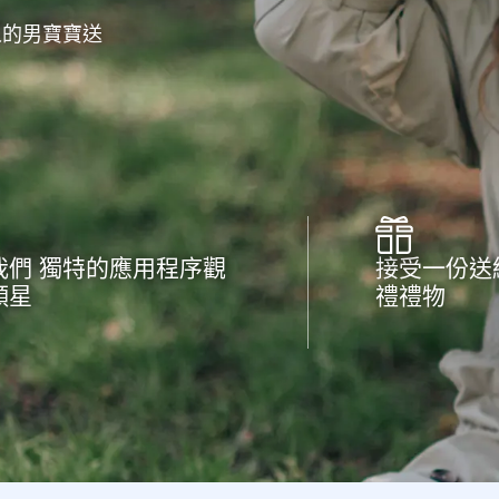
人的男寶寶送
我們 獨特的應用程序觀
接受一份送
顆星
禮禮物