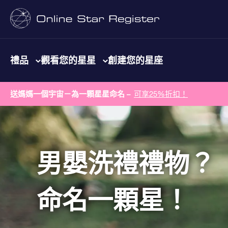
禮品
觀看您的星星
創建您的星座
送媽媽一個宇宙－為一顆星星命名 –
可享25%折扣！
男嬰洗禮禮物？
命名一顆星！