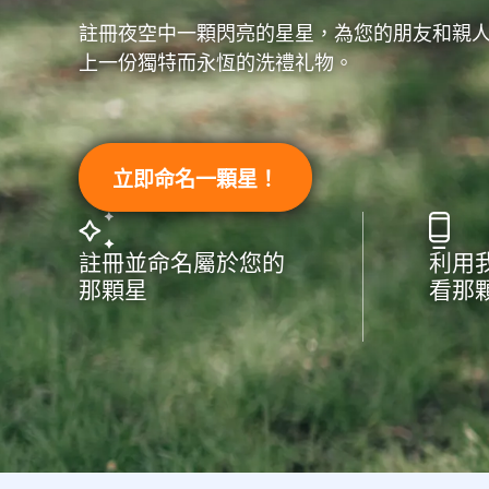
註冊夜空中一顆閃亮的星星，為您的朋友和親
上一份獨特而永恆的洗禮礼物。
立即命名一顆星！
註冊並命名屬於您的
利用
那顆星
看那