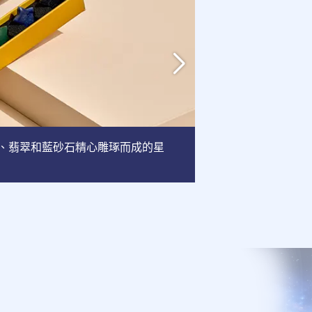
英、翡翠和藍砂石精心雕琢而成的星
相框
: 這款相框