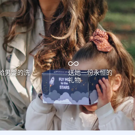
給男嬰的洗
送她一份永恒的
礼物